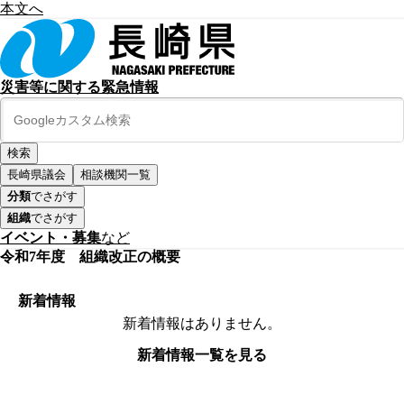
本文へ
災害等に関する緊急情報
長崎県議会
相談機関一覧
分類
でさがす
組織
でさがす
イベント・募集
など
令和7年度 組織改正の概要
新着情報
新着情報はありません。
新着情報一覧を見る