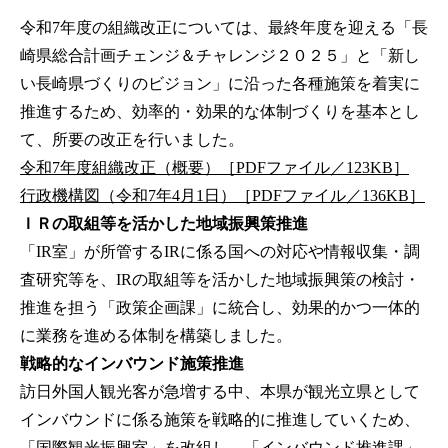
令和7年度の組織改正については、最終年度を迎える「長
崎県総合計画チェンジ＆チャレンジ２０２５」と「新し
い長崎県づくりのビジョン」に沿った各種施策を着実に
推進するため、効率的・効果的な体制づくりを基本とし
て、所要の改正を行いました。
令和7年度組織改正（概要）［PDFファイル／123KB］
行政機構図（令和7年4月1日）［PDFファイル／136KB］
ＩＲの取組等を活かした地域振興策推進
「IR室」が所管するIRに係る国への対応や情報収集・調
査研究等を、IRの取組等を活かした地域振興策の検討・
推進を担う「政策企画課」に統合し、効果的かつ一体的
に業務を進める体制を構築しました。
戦略的なインバウンド施策推進
訪日外国人観光客が急増する中、本県が観光立県として
インバウンドに係る施策を戦略的に推進していくため、
「国際観光振興室」を改組し、「インバウンド推進課」