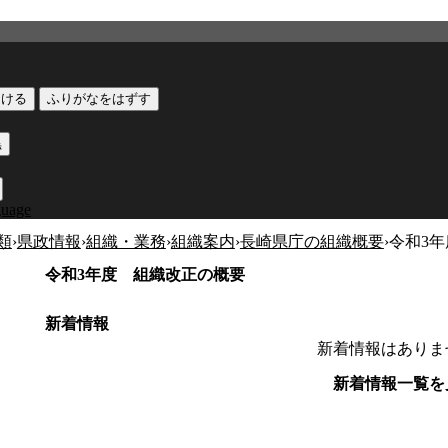
つける
ふりがなをはずす
黒
guage
類
›
県政情報
›
組織・業務
›
組織案内
›
長崎県庁の組織概要
›
令和3
令和3年度 組織改正の概要
新着情報
新着情報はありま
新着情報一覧を