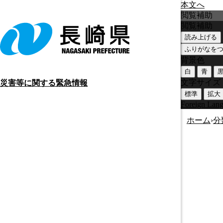
本文へ
閲覧補助
閲覧補助
読み上げる
ふりがなを
背景色
白
青
文字サイズ
災害等に関する緊急情報
標準
拡大
Foreign Lan
ホーム
›
分