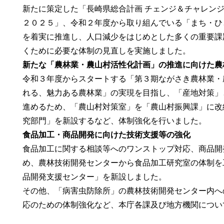
新たに策定した「長崎県総合計画 チェンジ＆チャレン
２０２５」、令和２年度から取り組んでいる「まち・ひ
を着実に推進し、人口減少をはじめとした多くの重要課
くために必要な体制の見直しを実施しました。
新たな「農林業・農山村活性化計画」の推進に向けた農
令和３年度からスタートする「第３期ながさき農林業・
れる、魅力ある農林業」の実現を目指し、「産地対策」
進めるため、「農山村対策室」を「農山村振興課」に改
究部門」を新設するなど、体制強化を行いました。
食品加工・商品開発に向けた技術支援等の強化
食品加工に関する相談等へのワンストップ対応、商品開
め、農林技術開発センターから食品加工研究室の体制を
品開発支援センター」を新設しました。
その他、「病害虫防除所」の農林技術開発センター内へ
応のための体制強化など、本庁各課及び地方機関につい