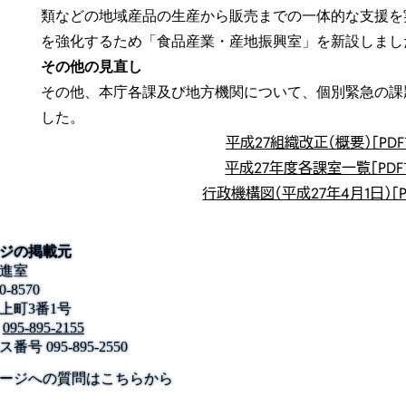
類などの地域産品の生産から販売までの一体的な支援を
を強化するため「食品産業・産地振興室」を新設しまし
その他の見直し
その他、本庁各課及び地方機関について、個別緊急の課
した。
平成27組織改正（概要）［PDF
平成27年度各課室一覧［PDF
行政機構図（平成27年4月1日）［P
ジの掲載元
進室
0-8570
上町3番1号
095-895-2155
ス番号
095-895-2550
公式SNS
このサイトについて
県庁案内
アンケート
ージへの質問はこちらから
長崎県庁