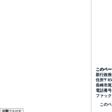
このペー
新行政推
住所
〒
85
長崎市尾
電話番号
ファック
このペ
分類
でさがす