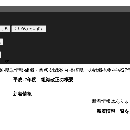
つける
ふりがなをはずす
黒
guage
類
›
県政情報
›
組織・業務
›
組織案内
›
長崎県庁の組織概要
›
平成2
平成27年度 組織改正の概要
新着情報
新着情報はありま
新着情報一覧を