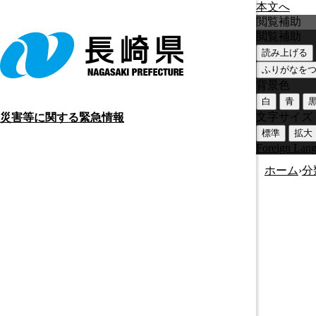
本文へ
閲覧補助
閲覧補助
読み上げる
ふりがなを
背景色
白
青
文字サイズ
災害等に関する緊急情報
標準
拡大
Foreign Lan
ホーム
›
分