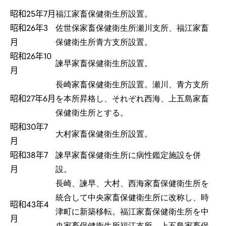
昭和25年7月
福江家畜保健衛生所設置。
昭和26年3
佐世保家畜保健衛生所瀬川支所、福江家畜
月
保健衛生所青方支所設置。
昭和26年10
諫早家畜保健衛生所設置。
月
長崎家畜保健衛生所設置。瀬川、青方支所
昭和27年6月
を本所昇格し、それぞれ西海、上五島家畜
保健衛生所とする。
昭和30年7
大村家畜保健衛生所設置。
月
昭和38年7
諫早家畜保健衛生所に病性鑑定施設を併
月
設。
長崎、諫早、大村、西海家畜保健衛生所を
統合して中央家畜保健衛生所に改称し、時
昭和43年4
津町に新築移転。福江家畜保健衛生所を中
月
央家畜保健衛生所福江支所、上五島家畜保