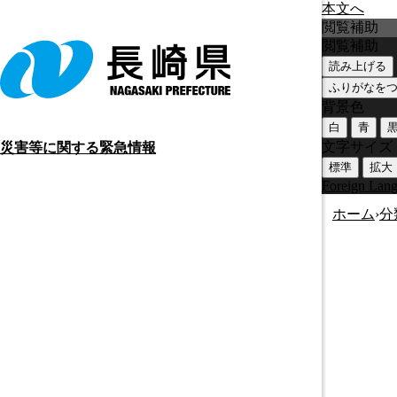
本文へ
閲覧補助
閲覧補助
読み上げる
ふりがなを
背景色
白
青
文字サイズ
災害等に関する緊急情報
標準
拡大
Foreign Lan
ホーム
›
分