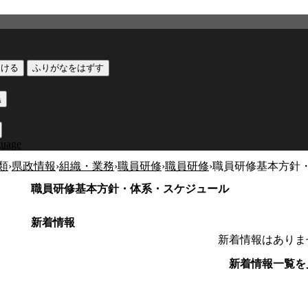
つける
ふりがなをはずす
黒
guage
類
›
県政情報
›
組織・業務
›
職員研修
›
職員研修
›
職員研修基本方針
職員研修基本方針・体系・スケジュール
新着情報
新着情報はありま
新着情報一覧を