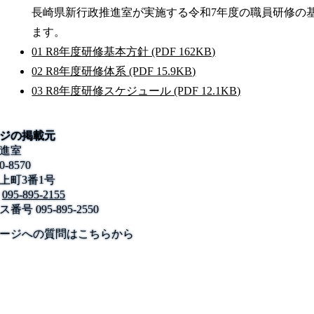
長崎県新行政推進室が実施する令和7年度の職員研修の
ます。
01 R8年度研修基本方針 (PDF 162KB)
02 R8年度研修体系 (PDF 15.9KB)
03 R8年度研修スケジュール (PDF 12.1KB)
ジの掲載元
進室
0-8570
上町3番1号
095-895-2155
ス番号
095-895-2550
公式SNS
このサイトについて
県庁案内
アンケート
ージへの質問はこちらから
長崎県庁
〒850-8570 長崎市尾上町3-1
電話 095-824-1111（代表）
法人番号 4000020420000
© 2026 Nagasaki Prefectural. All Rights Reserved.