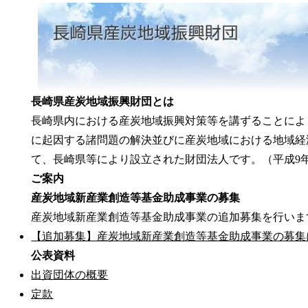
長崎県産炭地域振興財団とは
長崎県内における産炭地域振興対策等を講ずることによ
に起因する諸問題の解決並びに産炭地域における地域経
て、長崎県等により設立された財団法人です。（平成9年
ご案内
産炭地域新産業創造等基金助成事業の募集
産炭地域新産業創造等基金助成事業の追加募集を行いま
【追加募集】産炭地域新産業創造等基金助成事業の募集
公表資料
出資団体の概要
定款