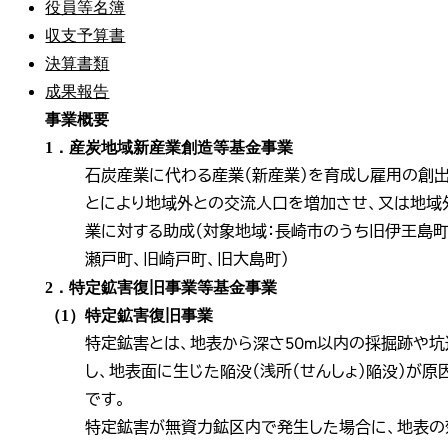
役員等名簿
収支予算書
決算書類
成果報告
事業概要
1．産炭地域新産業創造等基金事業
石炭産業に代わる産業（新産業）を育成し雇用の創
とにより地域外との交流人口を増加させ、又は地域
業に対する助成（対象地域：長崎市のうち旧伊王島
瀬戸町、旧崎戸町、旧大島町）
2．特定鉱害復旧事業等基金事業
（1）特定鉱害復旧事業
特定鉱害とは、地表から深さ50m以内の採掘跡や
し、地表面に生じた陥没（浅所（せんしょ）陥没）が
です。
特定鉱害が無資力鉱区内で発生した場合に、地表の