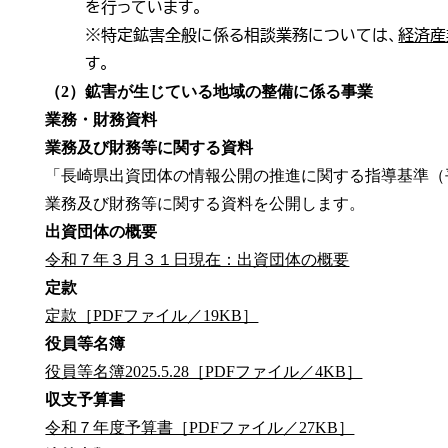
を行っています。
※
特定鉱害全般に係る相談業務については、
経済産
す。
（2）鉱害が生じている地域の整備に係る事業
業務・財務資料
業務及び財務等に関する資料
「長崎県出資団体の情報公開の推進に関する指導基準（平
業務及び財務等に関する資料を公開します。
出資団体の概要
令和７年３月３１日現在：出資団体の概要
定款
定款［PDFファイル／19KB］
役員等名簿
役員等名簿2025.5.28［PDFファイル／4KB］
収支予算書
令和７年度予算書［PDFファイル／27KB］