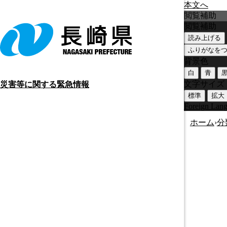
本文へ
閲覧補助
閲覧補助
読み上げる
ふりがなを
背景色
白
青
文字サイズ
災害等に関する緊急情報
標準
拡大
Foreign Lan
ホーム
›
分