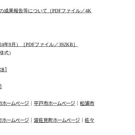
の成果報告等について［PDFファイル／4K
9月）［PDFファイル／392KB］
様式）
B］
］
市ホームページ
｜
平戸市ホームページ
｜
松浦市
町ホームページ
｜
波佐見町ホームページ
｜
佐々