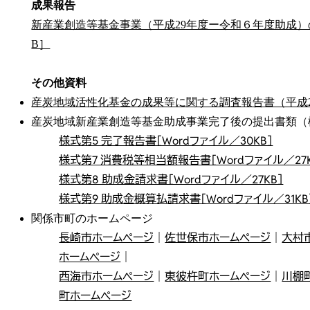
成果報告
新産業創造等基金事業（平成29年度ー令和６年度助成）
B］
その他資料
産炭地域活性化基金の成果等に関する調査報告書（平成24年
産炭地域新産業創造等基金助成事業完了後の提出書類（
様式第5 完了報告書［Wordファイル／30KB］
様式第7 消費税等相当額報告書［Wordファイル／27K
様式第8 助成金請求書［Wordファイル／27KB］
様式第9 助成金概算払請求書［Wordファイル／31KB
関係市町のホームページ
長崎市ホームページ
｜
佐世保市ホームページ
｜
大村
ホームページ
｜
西海市ホームページ
｜
東彼杵町ホームページ
｜
川棚
町ホームページ