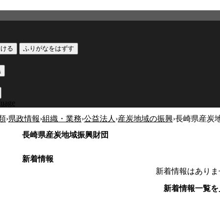
つける
ふりがなをはずす
黒
guage
類
›
県政情報
›
組織・業務
›
公益法人
›
産炭地域の振興
›
長崎県産炭
長崎県産炭地域振興財団
新着情報
新着情報はありま
新着情報一覧を