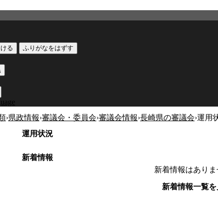
つける
ふりがなをはずす
黒
guage
類
›
県政情報
›
審議会・委員会
›
審議会情報
›
長崎県の審議会
›
運用
運用状況
新着情報
新着情報はありま
新着情報一覧を