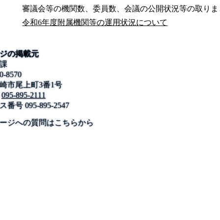
審議会等の機関数、委員数、会議の公開状況等の取りま
令和6年度附属機関等の運用状況について
ジの掲載元
課
0-8570
崎市尾上町3番1号
095-895-2111
ス番号
095-895-2547
公式SNS
このサイトについて
県庁案内
アンケート
ージへの質問はこちらから
長崎県庁
〒850-8570 長崎市尾上町3-1
電話 095-824-1111（代表）
法人番号 4000020420000
© 2026 Nagasaki Prefectural. All Rights Reserved.