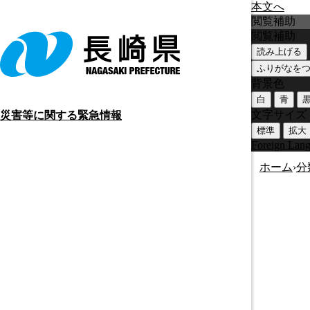
本文へ
閲覧補助
閲覧補助
読み上げる
ふりがなを
背景色
白
青
文字サイズ
災害等に関する緊急情報
標準
拡大
Foreign Lan
ホーム
›
分