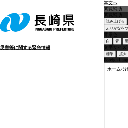
本文へ
閲覧補助
閲覧補助
読み上げる
ふりがなを
背景色
白
青
文字サイズ
災害等に関する緊急情報
標準
拡大
Foreign Lan
ホーム
›
分