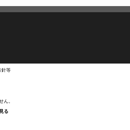
方針等
せん。
見る