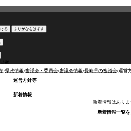
つける
ふりがなをはずす
黒
guage
類
›
県政情報
›
審議会・委員会
›
審議会情報
›
長崎県の審議会
›
運営
運営方針等
新着情報
新着情報はありま
新着情報一覧を