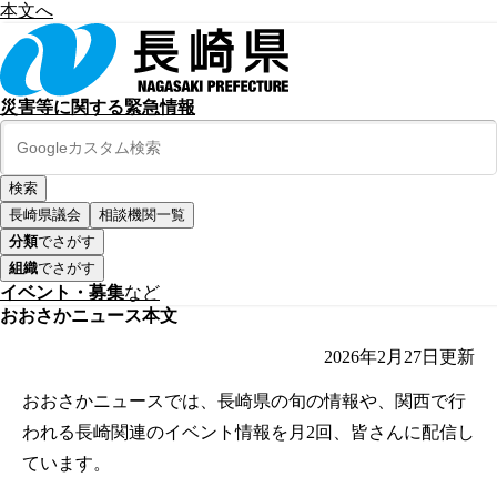
本文へ
災害等に関する緊急情報
長崎県議会
相談機関一覧
分類
でさがす
組織
でさがす
イベント・募集
など
おおさかニュース本文
2026年2月27日
更新
おおさかニュースでは、長崎県の旬の情報や、関西で行
われる長崎関連のイベント情報を月2回、皆さんに配信し
ています。