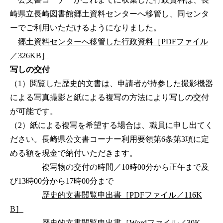
崎県立長崎図書館郷土資料センターへ移管し、同センタ
ーでご利用いただけるようになりました。
郷土資料センターへ移管した行政資料［PDFファイル
／326KB］
写しの交付
（1）閲覧した歴史的文書は、申請者が持参した撮影機器
による写真撮影と紙による複写の方法により写しの交付
が可能です。
（2）紙による複写を希望する場合は、職員に申し出てく
ださい。長崎県公文書コーナー利用要領第6条第3項に定
める額を現金で納付いただきます。
複写物の交付の時間／10時00分から正午まで及
び13時00分から17時00分まで
歴史的文書閲覧申出書［PDFファイル／116K
B］
歴史的文書閲覧申出書［Wordファイル／30K