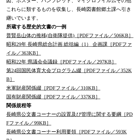
図、ポスター、パンフレット、マイクロフイルムその他
これらに類するものを収集し、長崎図書館郷土課へ引き
継いでいます。
所蔵する歴史的文書の一例
普賢岳山体の推移(自衛隊提供)［PDFファイル／506KB］
昭和29年 長崎県総合計画 総括編（1） 企画課［PDFファ
イル／363KB］
昭和22年 県議会会議録［PDFファイル／297KB］
第24回国民体育大会プログラム綴［PDFファイル／352K
B］
米軍財産関係綴［PDFファイル／310KB］
国有財産関係綴［PDFファイル／337KB］
関係規程等
長崎県公文書コーナーの設置及び管理に関する要綱［PD
Fファイル／99KB］
長崎県公文書コーナー利用要領［PDFファイル／593K