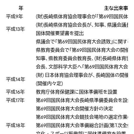
年
主な出来事
平成9年
(財)長崎県体育協会理事会が「第69回国民体
(財)長崎県体育協会会長が、知事、県議会議長
平成13年
国体開催要望書を提出
県議会で「第69回国民体育大会誘致」に関する
県教育委員会で「第69回国民体育大会の開催
知事、県教育委員会教育長、(財)長崎県体育協
会長、文部科学大臣へ「第69回国民体育大会開
(財) 日本体育協会理事会が、長崎国体の開催
平成14年
(開催内々定)
平成16年
教育庁体育保健課に国体準備班を設置
平成17年
第69回国民体育大会長崎県準備委員会を設置(H17.
第69回国民体育大会開催方針の決定
第69回国民体育大会競技会場地の選定作業の
平成18年
第69回国民体育大会準備総合計画(第１次全体
文化・スポーツ振興部に国体準備室を設置