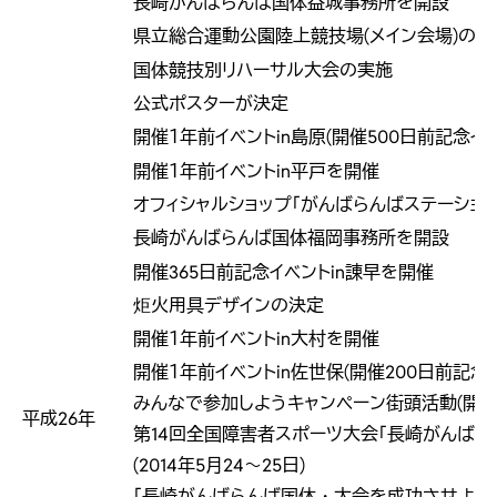
長崎がんばらんば国体益城事務所を開設
県立総合運動公園陸上競技場(メイン会場)の完
国体競技別リハーサル大会の実施
公式ポスターが決定
開催１年前イベントin島原(開催500日前記念イ
開催１年前イベントin平戸を開催
オフィシャルショップ「がんばらんばステーション」開設
長崎がんばらんば国体福岡事務所を開設
開催365日前記念イベントin諌早を開催
炬火用具デザインの決定
開催１年前イベントin大村を開催
開催１年前イベントin佐世保(開催200日前記念
みんなで参加しようキャンペーン街頭活動(開催1
平成26年
第14回全国障害者スポーツ大会「長崎がんばら
(2014年5月24～25日)
「長崎がんばらんば国体・大会を成功させよう