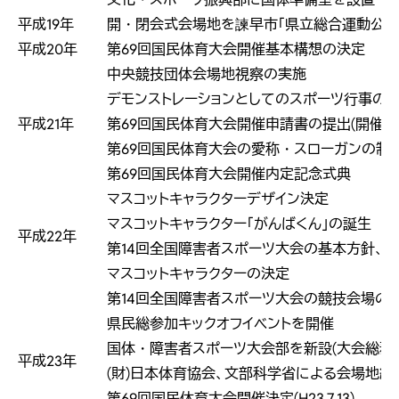
平成19年
開・閉会式会場地を諫早市「県立総合運動公園
平成20年
第69回国民体育大会開催基本構想の決定
中央競技団体会場地視察の実施
デモンストレーションとしてのスポーツ行事の
平成21年
第69回国民体育大会開催申請書の提出(開催内
第69回国民体育大会の愛称・スローガンの制
第69回国民体育大会開催内定記念式典
マスコットキャラクターデザイン決定
マスコットキャラクター「がんばくん」の誕生
平成22年
第14回全国障害者スポーツ大会の基本方針、大
マスコットキャラクターの決定
第14回全国障害者スポーツ大会の競技会場の
県民総参加キックオフイベントを開催
国体・障害者スポーツ大会部を新設(大会総務
平成23年
(財)日本体育協会、文部科学省による会場地
第69回国民体育大会開催決定(H23.7.13)