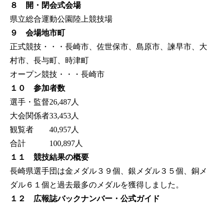
８ 開・閉会式会場
県立総合運動公園陸上競技場
９ 会場地市町
正式競技・・・長崎市、佐世保市、島原市、諫早市、大
村市、長与町、時津町
オープン競技・・・長崎市
１０ 参加者数
選手・監督
26,487人
大会関係者
33,453人
観覧者
40,957人
合計
100,897人
１１ 競技結果の概要
長崎県選手団は金メダル３９個、銀メダル３５個、銅メ
ダル６１個と過去最多のメダルを獲得しました。
１２ 広報誌バックナンバー・公式ガイド