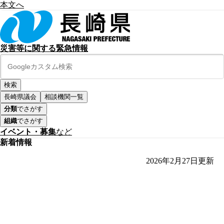
本文へ
災害等に関する緊急情報
長崎県議会
相談機関一覧
分類
でさがす
組織
でさがす
イベント・募集
など
新着情報
2026年2月27日
更新