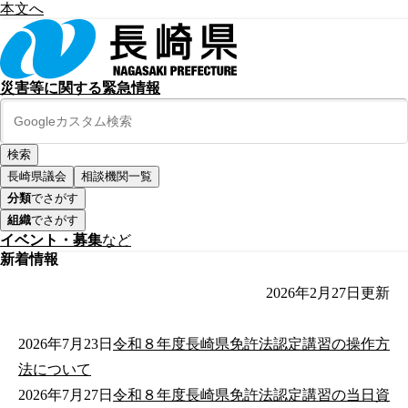
本文へ
災害等に関する緊急情報
長崎県議会
相談機関一覧
分類
でさがす
組織
でさがす
イベント・募集
など
新着情報
2026年2月27日
更新
2026年7月23日
令和８年度長崎県免許法認定講習の操作方
法について
2026年7月27日
令和８年度長崎県免許法認定講習の当日資