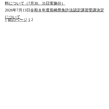
料について（7月30、31日実施分）
2026年7月13日
令和８年度長崎県免許法認定講習受講決定
について
«
前のページ
1
2
公式SNS
このサイトについて
県庁案内
アンケート
長崎県庁
〒850-8570 長崎市尾上町3-1
電話 095-824-1111（代表）
法人番号 4000020420000
© 2026 Nagasaki Prefectural. All Rights Reserved.