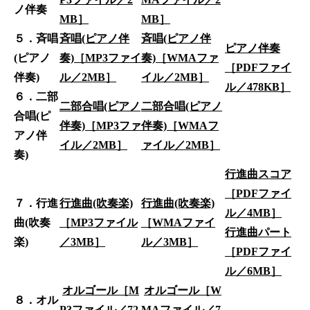
ノ伴奏
MB］
MB］
５．斉唱
斉唱(ピアノ伴
斉唱(ピアノ伴
ピアノ伴奏
(ピアノ
奏)［MP3ファイ
奏)［WMAファ
［PDFファイ
伴奏)
ル／2MB］
イル／2MB］
ル／478KB］
６．二部
二部合唱(ピアノ
二部合唱(ピアノ
合唱(ピ
伴奏)［MP3ファ
伴奏)［WMAフ
アノ伴
イル／2MB］
ァイル／2MB］
奏)
行進曲スコア
［PDFファイ
７．行進
行進曲(吹奏楽)
行進曲(吹奏楽)
ル／4MB］
曲(吹奏
［MP3ファイル
［WMAファイ
行進曲パート
楽)
／3MB］
ル／3MB］
［PDFファイ
ル／6MB］
オルゴール［M
オルゴール［W
８．オル
P3ファイル／72
MAファイル／7