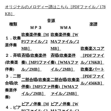
オリジナルのメロディー譜はこちら［PDFファイル／178
KB］
音源
種類
楽譜
ＭＰ３
ＷＭＡ
吹奏楽伴奏［M
吹奏楽伴奏［W
１．吹奏
P3ファイル／2
MAファイル／2
楽伴奏
MB］
MB］
吹奏楽スコア
２．斉唱
斉唱(吹奏楽伴
斉唱(吹奏楽伴
［PDFファイ
(吹奏楽
奏)［MP3ファイ
奏)［WMAファ
ル／176KB］
伴奏)
ル／2MB］
イル／2MB］
吹奏楽パート
３．二部
［PDFファイ
二部合唱(吹奏楽
二部合唱(吹奏楽
合唱(吹
ル／456KB］
伴奏)［MP3ファ
伴奏)［WMAフ
奏楽伴
イル／2MB］
ァイル／2MB］
奏)
ピアノ伴奏［M
ピアノ伴奏［W
４．ピア
P3ファイル／2
MAファイル／2