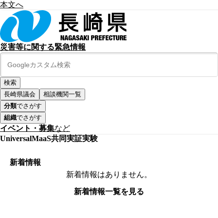
本文へ
災害等に関する緊急情報
長崎県議会
相談機関一覧
分類
でさがす
組織
でさがす
イベント・募集
など
UniversalMaaS共同実証実験
新着情報
新着情報はありません。
新着情報一覧を見る