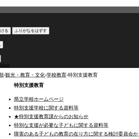
つける
ふりがなをはずす
黒
guage
類
›
観光・教育・文化
›
学校教育
›
特別支援教育
特別支援教育
県立学校ホームページ
特別支援学校に関する資料等
★特別支援教育課からのお知らせ
特別な支援が必要な子どもに関する資料等
障害のある子どもの教育の在り方に関する検討委員会か