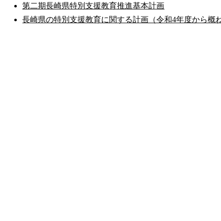
公式SNS
第二期長崎県特別支援教育推進基本計画
このサイトについて
県庁案内
アンケート
長崎県の特別支援教育に関する計画（令和4年度から概ね
長崎県庁
〒850-8570 長崎市尾上町3-1
電話 095-824-1111（代表）
法人番号 4000020420000
© 2026 Nagasaki Prefectural. All Rights Reserved.