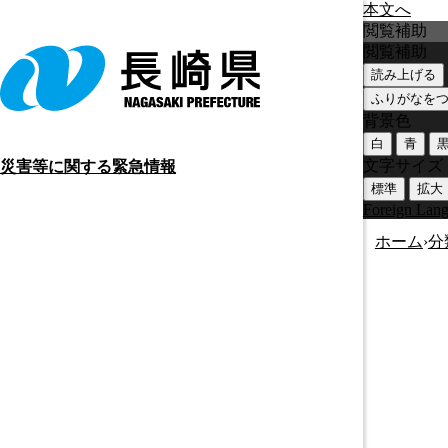
本文へ
閲覧補助
閲覧補助
読み上げる
ふりがなを
背景色
白
青
文字サイズ
災害等に関する緊急情報
標準
拡大
Foreign Lan
ホーム
›
分