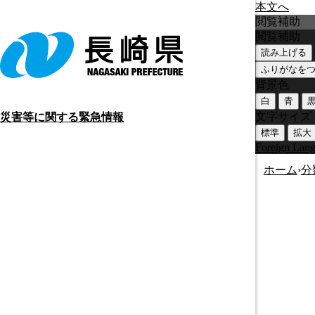
本文へ
閲覧補助
閲覧補助
読み上げる
ふりがなを
背景色
白
青
文字サイズ
災害等に関する緊急情報
標準
拡大
Foreign Lan
ホーム
›
分