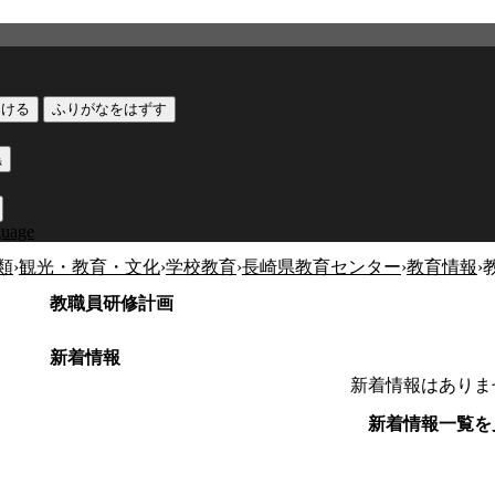
つける
ふりがなをはずす
黒
guage
類
›
観光・教育・文化
›
学校教育
›
長崎県教育センター
›
教育情報
›
教職員研修計画
新着情報
新着情報はありま
新着情報一覧を