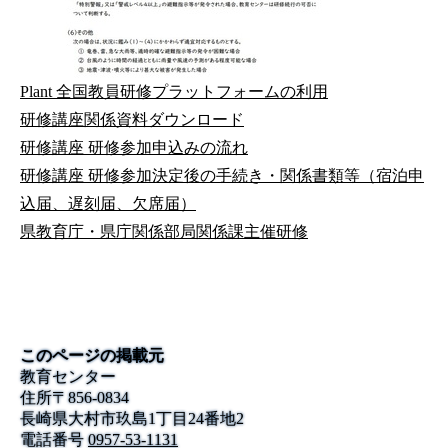
Plant 全国教員研修プラットフォームの利用
研修講座関係資料ダウンロード
研修講座 研修参加申込みの流れ
研修講座 研修参加決定後の手続き・関係書類等（宿泊申
込届、遅刻届、欠席届）
県教育庁・県庁関係部局関係課主催研修
このページの掲載元
教育センター
住所
〒
856-0834
長崎県大村市玖島1丁目24番地2
電話番号
0957-53-1131