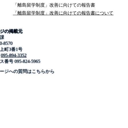
「離島留学制度」改善に向けての報告書
「離島留学制度」改善に向けての報告書について
ジの掲載元
課
0-8570
上町3番1号
095-894-3352
ス番号
095-824-5965
公式SNS
このサイトについて
県庁案内
アンケート
ージへの質問はこちらから
長崎県庁
〒850-8570 長崎市尾上町3-1
電話 095-824-1111（代表）
法人番号 4000020420000
© 2026 Nagasaki Prefectural. All Rights Reserved.