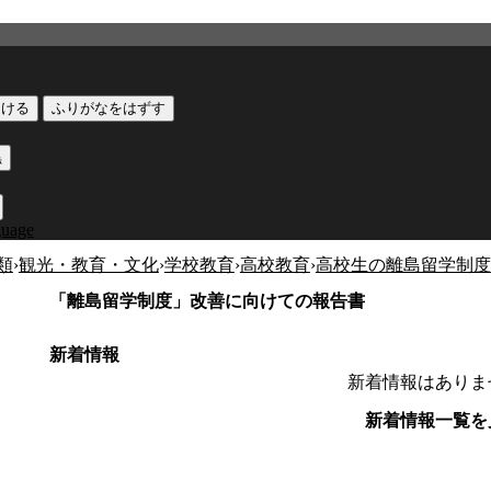
つける
ふりがなをはずす
黒
guage
類
›
観光・教育・文化
›
学校教育
›
高校教育
›
高校生の離島留学制度
「離島留学制度」改善に向けての報告書
新着情報
新着情報はありま
新着情報一覧を