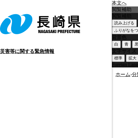
本文へ
閲覧補助
閲覧補助
読み上げる
ふりがなを
背景色
白
青
文字サイズ
災害等に関する緊急情報
標準
拡大
Foreign Lan
ホーム
›
分