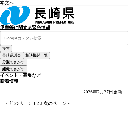
本文へ
災害等に関する緊急情報
長崎県議会
相談機関一覧
分類
でさがす
組織
でさがす
イベント・募集
など
新着情報
2026年2月27日
更新
«
前のページ
1
2
3
次のページ
»