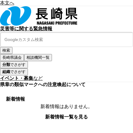
本文へ
災害等に関する緊急情報
長崎県議会
相談機関一覧
分類
でさがす
組織
でさがす
イベント・募集
など
県章の類似マークへの注意喚起について
新着情報
新着情報はありません。
新着情報一覧を見る