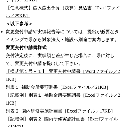
【任意様式】歳入歳出予算（決算）見込書［Excelファイ
ル／29KB］
＜以下参考＞
変更交付申請や実績報告等については、提出が必要なタ
イミングで県から対象法人・施設へ別途ご案内します。
変更交付申請書様式
交付決定後に、実績額と差が生じた場合に、県に対し
て、変更交付申請を提出して下さい。
【様式第１号－１】_変更交付申請書［Wordファイル／2
1KB］
別表１_補助金所要額調書［Excelファイル／21KB］
【記載例】別表１_補助金所要額調書［Excelファイル／2
1KB］
別表２_園内研修実施計画書［Excelファイル／17KB］
【記載例】別表２_園内研修実施計画書［Excelファイル
／18KB］