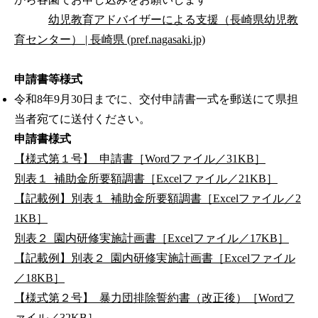
幼児教育アドバイザーによる支援（長崎県幼児教
育センター） | 長崎県 (pref.nagasaki.jp)
申請書等様式
令和8年9月30日までに、交付申請書一式を郵送にて県担
当者宛てに送付ください。
申請書様式
【様式第１号】_申請書［Wordファイル／31KB］
別表１_補助金所要額調書［Excelファイル／21KB］
【記載例】別表１_補助金所要額調書［Excelファイル／2
1KB］
別表２_園内研修実施計画書［Excelファイル／17KB］
【記載例】別表２_園内研修実施計画書［Excelファイル
／18KB］
【様式第２号】_暴力団排除誓約書（改正後）［Wordフ
ァイル／32KB］