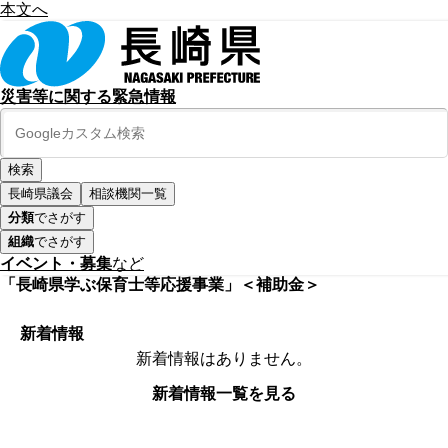
本文へ
災害等に関する緊急情報
長崎県議会
相談機関一覧
分類
でさがす
組織
でさがす
イベント・募集
など
「長崎県学ぶ保育士等応援事業」＜補助金＞
新着情報
新着情報はありません。
新着情報一覧を見る