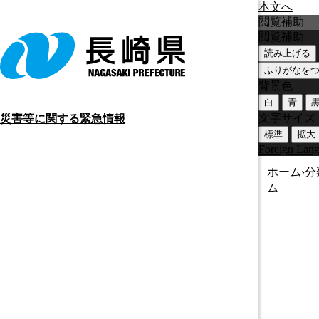
本文へ
閲覧補助
閲覧補助
読み上げる
ふりがなを
背景色
白
青
文字サイズ
災害等に関する緊急情報
標準
拡大
Foreign Lan
ホーム
›
分
ム