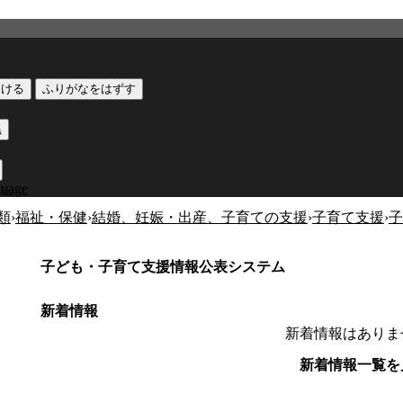
つける
ふりがなをはずす
黒
guage
類
›
福祉・保健
›
結婚、妊娠・出産、子育ての支援
›
子育て支援
›
子
子ども・子育て支援情報公表システム
新着情報
新着情報はありま
新着情報一覧を