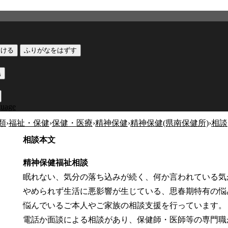
つける
ふりがなをはずす
黒
guage
類
›
福祉・保健
›
保健・医療
›
精神保健
›
精神保健(県南保健所)
›
相談
相談本文
精神保健福祉相談
眠れない、気分の落ち込みが続く、何か言われている気
やめられず生活に悪影響が生じている、思春期特有の悩
悩んでいるご本人やご家族の相談支援を行っています。
電話か面談による相談があり、保健師・医師等の専門職