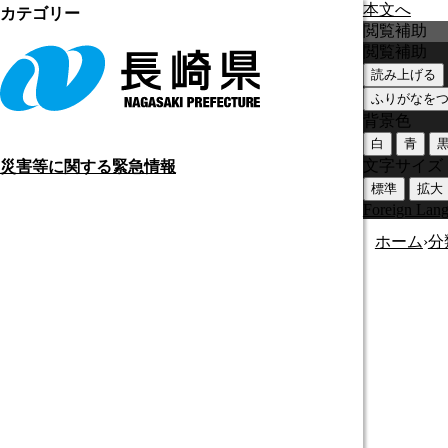
本文へ
カテゴリー
閲覧補助
閲覧補助
読み上げる
ふりがなを
背景色
白
青
文字サイズ
災害等に関する緊急情報
標準
拡大
Foreign Lan
ホーム
›
分