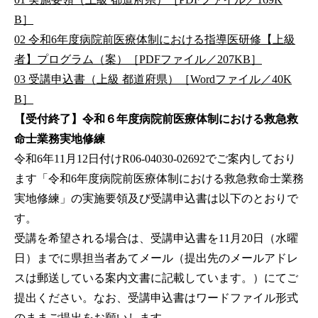
B］
02 令和6年度病院前医療体制における指導医研修【上級
者】プログラム（案）［PDFファイル／207KB］
03 受講申込書（上級 都道府県）［Wordファイル／40K
B］
【受付終了】令和６年度病院前医療体制における救急救
命士業務実地修練
令和6年11月12日付けR06-04030-02692でご案内しており
ます「令和6年度病院前医療体制における救急救命士業務
実地修練」の実施要領及び受講申込書は以下のとおりで
す。
受講を希望される場合は、受講申込書を11月20日（水曜
日）までに県担当者あてメール（提出先のメールアドレ
スは郵送している案内文書に記載しています。）にてご
提出ください。なお、受講申込書はワードファイル形式
のままご提出をお願いします。