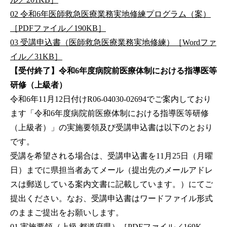
02 令和6年医師救急医療業務実地修練プログラム（案）
［PDFファイル／190KB］
03 受講申込書（医師救急医療業務実地修練）［Wordファ
イル／31KB］
【受付終了】令和6年度病院前医療体制における指導医等
研修（上級者）
令和6年11月12日付けR06-04030-02694でご案内しており
ます「令和6年度病院前医療体制における指導医等研修
（上級者）」の実施要領及び受講申込書は以下のとおり
です。
受講を希望される場合は、受講申込書を11月25日（月曜
日）までに県担当者あてメール（提出先のメールアドレ
スは郵送している案内文書に記載しています。）にてご
提出ください。なお、受講申込書はワードファイル形式
のままご提出をお願いします。
01 実施要領（上級 都道府県）［PDFファイル／169K