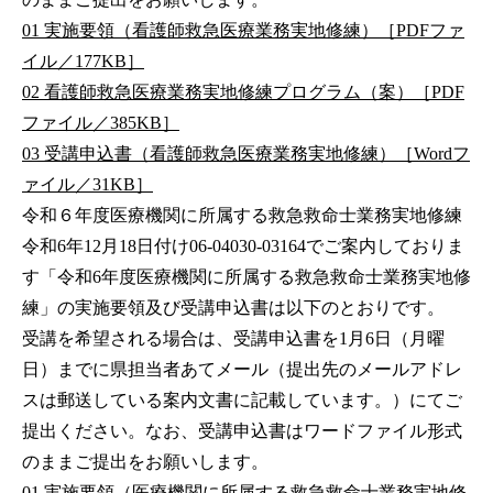
01 実施要領（看護師救急医療業務実地修練）［PDFファ
イル／177KB］
02 看護師救急医療業務実地修練プログラム（案）［PDF
ファイル／385KB］
03 受講申込書（看護師救急医療業務実地修練）［Wordフ
ァイル／31KB］
令和６年度医療機関に所属する救急救命士業務実地修練
令和6年12月18日付け06-04030-03164でご案内しておりま
す「令和6年度医療機関に所属する救急救命士業務実地修
練」の実施要領及び受講申込書は以下のとおりです。
受講を希望される場合は、受講申込書を1月6日（月曜
日）までに県担当者あてメール（提出先のメールアドレ
スは郵送している案内文書に記載しています。）にてご
提出ください。なお、受講申込書はワードファイル形式
のままご提出をお願いします。
01 実施要領（医療機関に所属する救急救命士業務実地修