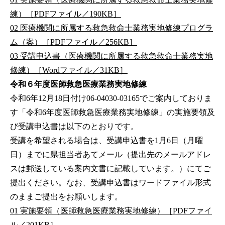
練）［PDFファイル／190KB］
02 医療機関に所属する救急救命士業務実地修練プログラ
ム（案）［PDFファイル／256KB］
03 受講申込書（医療機関に所属する救急救命士業務実地
修練）［Wordファイル／31KB］
令和６年度医師救急医療業務実地修練
令和6年12月18日付け06-04030-03165でご案内しておりま
す「令和6年度医師救急医療業務実地修練」の実施要領及
び受講申込書は以下のとおりです。
受講を希望される場合は、受講申込書を1月6日（月曜
日）までに県担当者あてメール（提出先のメールアドレ
スは郵送している案内文書に記載しています。）にてご
提出ください。なお、受講申込書はワードファイル形式
のままご提出をお願いします。
01 実施要領（医師救急医療業務実地修練）［PDFファイ
ル／201KB］