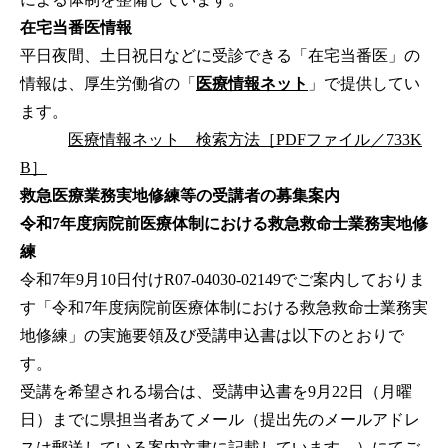
在宅当番医情報
平日夜間、土日祝日などに受診できる「在宅当番医」の
情報は、厚生労働省の「
医療情報ネット
」で提供してい
ます。
医療情報ネット 検索方法［PDFファイル／733K
B］
救急医療業務実地修練等の受講者の募集案内
令和7年度病院前医療体制における救急救命士業務実地修
練
令和7年9月10日付けR07-04030-02149でご案内しておりま
す「令和7年度病院前医療体制における救急救命士業務実
地修練」の実施要領及び受講申込書は以下のとおりで
す。
受講を希望される場合は、受講申込書を9月22日（月曜
日）までに県担当者あてメール（提出先のメールアドレ
スは郵送している案内文書に記載しています。）にてご