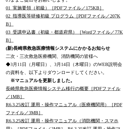
01_実施要領（初級）［PDFファイル／175KB］
02_指導医等研修初級 プログラム［PDFファイル／207K
B］
03_受講申込書（初級・都道府県）［Wordファイル／77K
B］
(新)長崎県救急医療情報システムにかかるお知らせ
二次・三次救急医療機関、消防機関の皆様へ
◆3月11日（月曜日）、3月14日（木曜日）のWEB説明会
の資料を、以下よりダウンロードしてください。
※マニュアルを更新しました。
長崎県救急医療情報システム移行の概要［PDFファイル
／1MB］
R6.3.25改訂 運用・操作マニュアル（医療機関用）［PDF
ファイル／3MB］
R6.3.25改訂 運用・操作マニュアル（消防機関・スマホ
用）［PDFファイル／2MB］
R6.3.25改訂 運用・操作マ