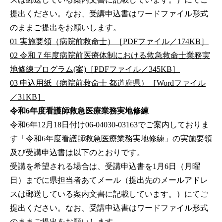
提出ください。なお、受講申込書はワードファイル形式
のままご提出をお願いします。
01 実施要領（病院前救命士）［PDFファイル／174KB］
02 令和７年度病院前医療体制における救急救命士業務実
地修練プログラム(案)［PDFファイル／345KB］
03 申込用紙（病院前救命士 都道府県）［Wordファイル
／31KB］
令和6年度看護師救急医療業務実地修練
令和6年12月18日付け06-04030-03163でご案内しておりま
す「令和6年度看護師救急医療業務実地修練」の実施要領
及び受講申込書は以下のとおりです。
受講を希望される場合は、受講申込書を1月6日（月曜
日）までに県担当者あてメール（提出先のメールアドレ
スは郵送している案内文書に記載しています。）にてご
提出ください。なお、受講申込書はワードファイル形式
のままご提出をお願いします。