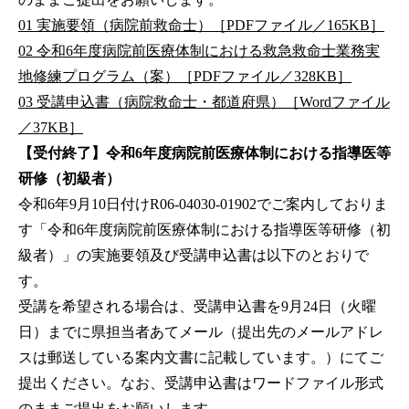
01 実施要領（病院前救命士）［PDFファイル／165KB］
02 令和6年度病院前医療体制における救急救命士業務実
地修練プログラム（案）［PDFファイル／328KB］
03 受講申込書（病院救命士・都道府県）［Wordファイル
／37KB］
【受付終了】令和6年度病院前医療体制における指導医等
研修（初級者）
令和6年9月10日付けR06-04030-01902でご案内しておりま
す「令和6年度病院前医療体制における指導医等研修（初
級者）」の実施要領及び受講申込書は以下のとおりで
す。
受講を希望される場合は、受講申込書を9月24日（火曜
日）までに県担当者あてメール（提出先のメールアドレ
スは郵送している案内文書に記載しています。）にてご
提出ください。なお、受講申込書はワードファイル形式
のままご提出をお願いします。