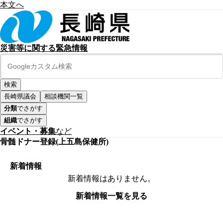
本文へ
災害等に関する緊急情報
長崎県議会
相談機関一覧
分類
でさがす
組織
でさがす
イベント・募集
など
骨髄ドナー登録(上五島保健所)
新着情報
新着情報はありません。
新着情報一覧を見る