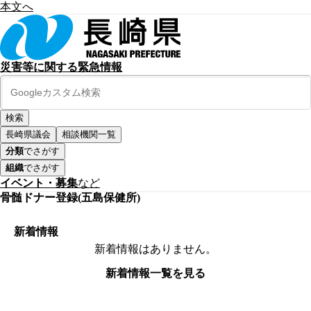
本文へ
災害等に関する緊急情報
長崎県議会
相談機関一覧
分類
でさがす
組織
でさがす
イベント・募集
など
骨髄ドナー登録(五島保健所)
新着情報
新着情報はありません。
新着情報一覧を見る