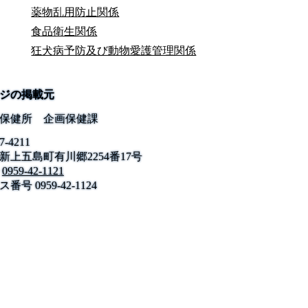
薬物乱用防止関係
食品衛生関係
狂犬病予防及び動物愛護管理関係
ジの掲載元
保健所 企画保健課
7-4211
新上五島町有川郷2254番17号
公式SNS
0959-42-1121
このサイトについて
県庁案内
アンケート
ス番号
長崎県庁
0959-42-1124
〒850-8570 長崎市尾上町3-1
電話 095-824-1111（代表）
法人番号 4000020420000
© 2026 Nagasaki Prefectural. All Rights Reserved.