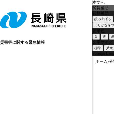
本文へ
閲覧補助
閲覧補助
読み上げる
ふりがなを
背景色
白
青
文字サイズ
災害等に関する緊急情報
標準
拡大
Foreign Lan
ホーム
›
分