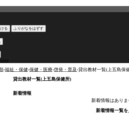
つける
ふりがなをはずす
黒
guage
類
›
福祉・保健
›
保健・医療
›
啓発・普及
›
貸出教材一覧(上五島保健
貸出教材一覧(上五島保健所)
新着情報
新着情報はありま
新着情報一覧を