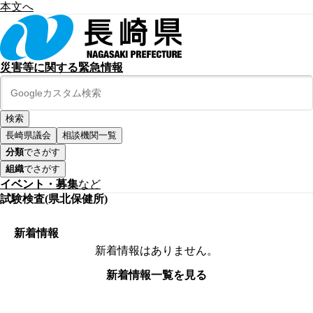
本文へ
災害等に関する緊急情報
長崎県議会
相談機関一覧
分類
でさがす
組織
でさがす
イベント・募集
など
試験検査(県北保健所)
新着情報
新着情報はありません。
新着情報一覧を見る