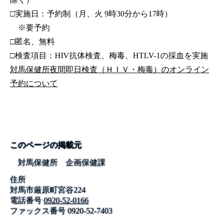
□実施日：予約制（月、火 9時30分から17時）
※要予約
□匿名、無料
□検査項目：HIV抗体検査、梅毒、HTLV-1の採血を実施
対馬保健所夜間即日検査（ＨＩＶ・梅毒）のオンライン
予約について
このページの掲載元
対馬保健所 企画保健課
住所
対馬市厳原町宮谷224
電話番号
0920-52-0166
ファックス番号
0920-52-7403