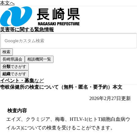
本文へ
災害等に関する緊急情報
長崎県議会
相談機関一覧
分類
でさがす
組織
でさがす
イベント・募集
など
壱岐保健所の検査について（無料・匿名・要予約）本文
2026年2月27日
更新
検査内容
エイズ、クラミジア、梅毒、HTLV-1(ヒトT細胞白血病ウ
イルス)についての検査を受けることができます。