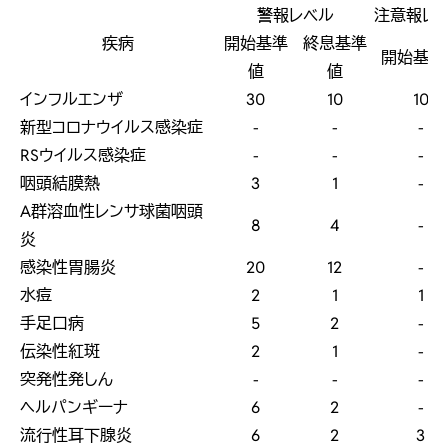
警報レベル
注意報レ
疾病
開始基準
終息基準
開始基準
値
値
インフルエンザ
30
10
10
新型コロナウイルス感染症
-
-
-
RSウイルス感染症
-
-
-
咽頭結膜熱
3
1
-
A群溶血性レンサ球菌咽頭
8
4
-
炎
感染性胃腸炎
20
12
-
水痘
2
1
1
手足口病
5
2
-
伝染性紅斑
2
1
-
突発性発しん
-
-
-
ヘルパンギーナ
6
2
-
流行性耳下腺炎
6
2
3