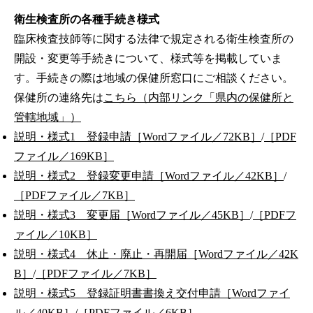
衛生検査所の各種手続き様式
臨床検査技師等に関する法律で規定される衛生検査所の
開設・変更等手続きについて、様式等を掲載していま
す。手続きの際は地域の保健所窓口にご相談ください。
保健所の連絡先は
こちら（内部リンク「県内の保健所と
管轄地域」）
説明・様式1 登録申請［Wordファイル／72KB］
/
［PDF
ファイル／169KB］
説明・様式2 登録変更申請［Wordファイル／42KB］
/
［PDFファイル／7KB］
説明・様式3 変更届［Wordファイル／45KB］
/
［PDFフ
ァイル／10KB］
説明・様式4 休止・廃止・再開届［Wordファイル／42K
B］
/
［PDFファイル／7KB］
説明・様式5 登録証明書書換え交付申請［Wordファイ
ル／40KB］
/
［PDFファイル／6KB］