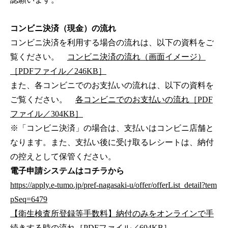
コンビニ決済（現金）の流れ
コンビニ決済を利用する場合の流れは、以下の資料をご
覧ください。
コンビニ決済の流れ（画面イメージ）
［PDFファイル／246KB］
また、各コンビニでのお支払いの流れは、以下の資料を
ご覧ください。
各コンビニでのお支払いの流れ［PDF
ファイル／304KB］
※「コンビニ決済」の場合は、支払いはコンビニ店舗と
なります。また、支払い後に受け取るレシートは、納付
の控えとして保管ください。
電子申請システムはコチラから
https://apply.e-tumo.jp/pref-nagasaki-u/offer/offerList_detail?tem
pSeq=6479
【衛生検査所登録等手数料】納付のみをオンラインで手
続きする時の流れ［PDFファイル／694KB］