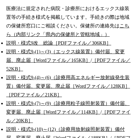
医療法に規定された病院・診療所におけるエックス線装
置等の手続き様式を掲載しています。手続きの際は地域
の保健所窓口にご相談ください。保健所の連絡先は
こち
ら（内部リンク「県内の保健所と管轄地域」）
説明・様式9改 総論［PDFファイル／306KB］
説明・様式9-(1)～(3)（エックス線装置）備付届、変更
届、廃止届［Wordファイル／165KB］
/
［PDFファイル／
52KB］
説明・様式9-(4)～(6)（診療用高エネルギー放射線発生装
置）備付届、変更届、廃止届［Wordファイル／128KB］
［PDFファイル／21KB］
説明・様式9-(7)～(9)（診療用粒子線照射装置）備付届、
変更届、廃止届［Wordファイル／114KB］
/
［PDFファイ
ル／20KB］
説明・様式9-(10)～(12)（診療用放射線照射装置）備付
届、変更届、廃止届［Wordファイル／188KB］
/
［PDFフ