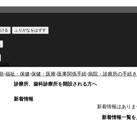
つける
ふりがなをはずす
黒
guage
類
›
福祉・保健
›
保健・医療
›
医事関係手続
›
病院・診療所の手続き
診療所、歯科診療所を開設される方へ
新着情報
新着情報はありま
新着情報一覧を