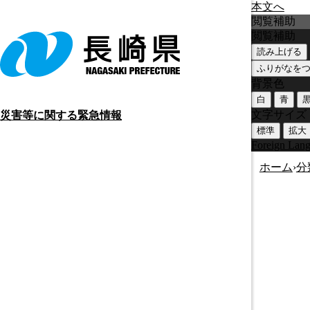
本文へ
閲覧補助
閲覧補助
読み上げる
ふりがなを
背景色
白
青
文字サイズ
災害等に関する緊急情報
標準
拡大
Foreign Lan
ホーム
›
分