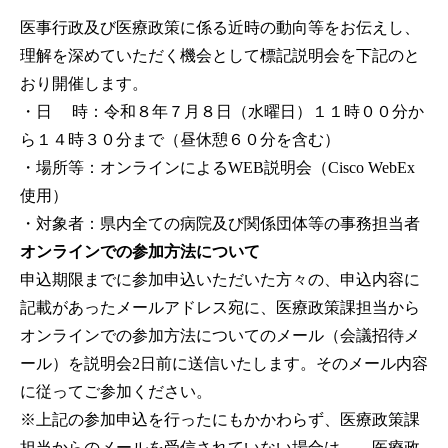
医事行政及び医療政策に係る近時の動向等をお伝えし、
理解を深めていただく機会として標記説明会を下記のと
おり開催します。
・日 時：令和８年７月８日（水曜日）１１時００分か
ら１４時３０分まで（昼休憩６０分を含む）
・場所等：オンラインによるWEB説明会（Cisco WebEx
使用）
・対象者：県内全ての病院及び関係団体等の事務担当者
オンラインでの参加方法について
申込期限までに参加申込いただいた方々の、申込内容に
記載があったメールアドレス宛に、医療政策課担当から
オンラインでの参加方法についてのメール（会議招待メ
ール）を説明会2日前に送信いたします。そのメール内容
に従ってご参加ください。
※上記の参加申込を行ったにもかかわらず、医療政策課
担当からのメールを受信されていない場合は、 医療政