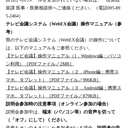
策課 医事・医療相談班へご連絡ください。（電話095-89
5-2464）
テレビ会議システム（WebEX会議）操作マニュアル（参
考）
県のテレビ会議システム（WebEX会議）の操作について
は、以下のマニュアルをご参照ください。
【テレビ会議】操作マニュアル（1．Windows編：パソコ
ン利用）［PDFファイル／2MB］
【テレビ会議】操作マニュアル（２．iPhone編：携帯ス
マホ、タブレット）［PDFファイル／996KB］
【テレビ会議】操作マニュアル（３．Android編：携帯ス
マホ、タブレット）［PDFファイル／879KB］
説明会参加時の注意事項（オンライン参加の場合）
説明会参加中は、
端末（パソコン等）の音声を切って
（「オフ」にして）ください。
音声をオンのままにした参加者がいる場合、
説明者の音