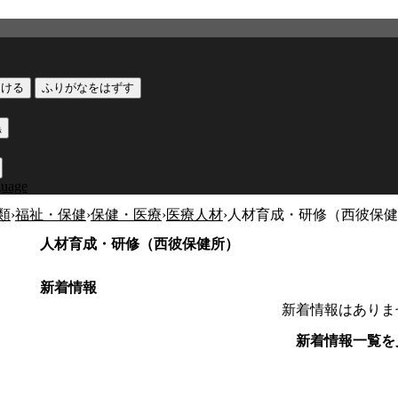
つける
ふりがなをはずす
黒
guage
類
›
福祉・保健
›
保健・医療
›
医療人材
›
人材育成・研修（西彼保健
人材育成・研修（西彼保健所）
新着情報
新着情報はありま
新着情報一覧を