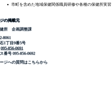
市町を含めた地域保健関係職員研修や各種の保健所実習
ジの掲載元
健所 企画調整課
2-8061
石1丁目9番5号
095-856-0691
ス番号
095-856-0692
公式SNS
このサイトについて
県庁案内
アンケート
ージへの質問はこちらから
長崎県庁
〒850-8570 長崎市尾上町3-1
電話 095-824-1111（代表）
法人番号 4000020420000
© 2026 Nagasaki Prefectural. All Rights Reserved.