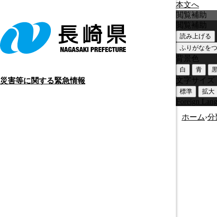
本文へ
閲覧補助
閲覧補助
読み上げる
ふりがなを
背景色
白
青
文字サイズ
災害等に関する緊急情報
標準
拡大
Foreign Lan
ホーム
›
分