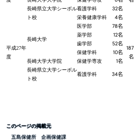
32名
長崎県立大学シーボル
看護学科
4名
ト校
栄養健康学科
78名
医学部
12名
薬学部
長崎大学
52名
歯学部
187
平成27年
10名
保健学科
名
度
1名
長崎大学大学院
保健学専攻
長崎県立大学シーボル
34名
看護学科
ト校
このページの掲載元
五島保健所 企画保健課