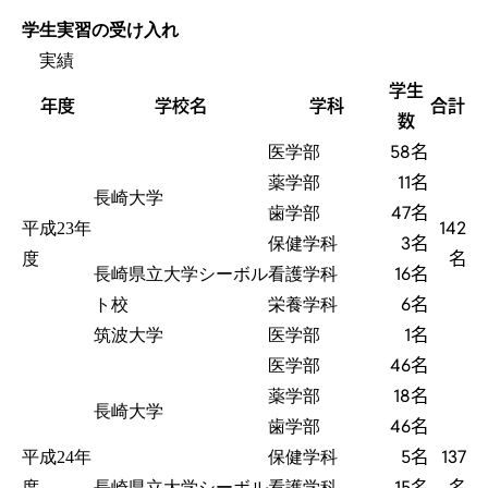
学生実習の受け入れ
実績
学生
年度
学校名
学科
合計
数
58名
医学部
11名
薬学部
長崎大学
47名
歯学部
142
平成23年
3名
保健学科
名
度
16名
長崎県立大学シーボル
看護学科
6名
ト校
栄養学科
1名
筑波大学
医学部
46名
医学部
18名
薬学部
長崎大学
46名
歯学部
5名
137
平成24年
保健学科
15名
名
度
長崎県立大学シーボル
看護学科