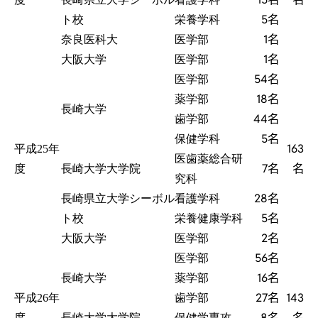
5名
ト校
栄養学科
1名
奈良医科大
医学部
1名
大阪大学
医学部
54名
医学部
18名
薬学部
長崎大学
44名
歯学部
5名
保健学科
163
平成25年
医歯薬総合研
7名
名
度
長崎大学大学院
究科
28名
長崎県立大学シーボル
看護学科
5名
ト校
栄養健康学科
2名
大阪大学
医学部
56名
医学部
16名
長崎大学
薬学部
27名
143
平成26年
歯学部
8名
名
度
長崎大学大学院
保健学専攻