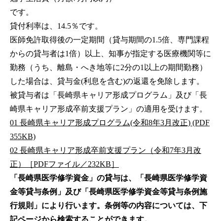
です。
貸付利率は、14.5％です。
医師免許取得後の一定期間（貸与期間の1.5倍、専門課程
からの貸与者は1倍）以上、知事が指定する医療機関等に
勤務（うち、離島・へき地等に2分の1以上の期間勤務）
した場合は、貸与金(利息を含む)の返還を免除します。
被貸与者は「長崎県キャリア形成プログラム」及び「長
崎県キャリア形成卒前支援プラン」の適用を受けます。
01 長崎県キャリア形成プログラム(令和8年3月改正) (PDF
355KB)
02 長崎県キャリア形成卒前支援プラン（令和7年3月改
正）［PDFファイル／232KB］
「長崎県医学修学資金」の貸与は、「長崎県医学修学資
金等貸与条例」及び「長崎県医学修学資金等貸与条例施
行規則」により行います。条例等の内容については、下
記ページから検索することができます。