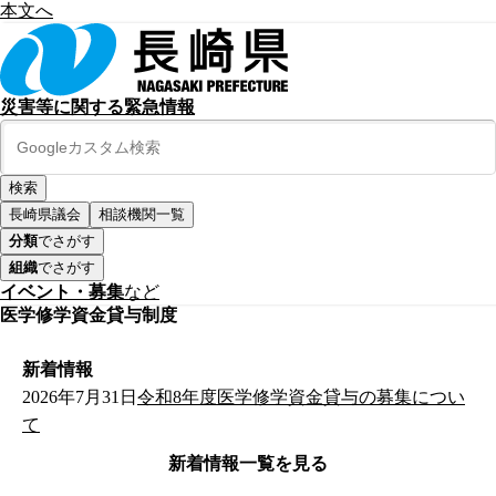
本文へ
災害等に関する緊急情報
長崎県議会
相談機関一覧
分類
でさがす
組織
でさがす
イベント・募集
など
医学修学資金貸与制度
新着情報
2026年7月31日
令和8年度医学修学資金貸与の募集につい
て
新着情報一覧を見る