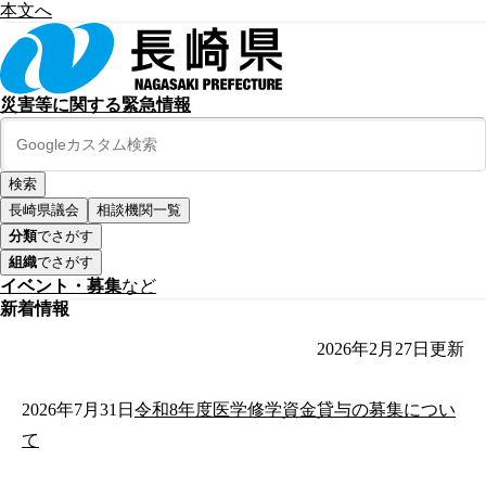
本文へ
災害等に関する緊急情報
長崎県議会
相談機関一覧
分類
でさがす
組織
でさがす
イベント・募集
など
新着情報
2026年2月27日
更新
2026年7月31日
令和8年度医学修学資金貸与の募集につい
て