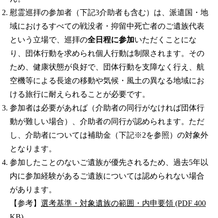
慰霊巡拝の参加者（下記3介助者も含む）は、派遣国・地
域におけるすべての戦没者・抑留中死亡者のご遺族代表
という立場で、巡拝の
全日程に参加
いただくことにな
り、団体行動を求められ個人行動は制限されます。その
ため、健康状態が良好で、団体行動を支障なく行え、航
空機等による長途の移動や気候・風土の異なる地域にお
ける旅行に耐えられることが必要です。
参加者は必要があれば（介助者の同行がなければ団体行
動が難しい場合）、介助者の同行が認められます。ただ
し、介助者については補助金（下記※2を参照）の対象外
となります。
参加したことのないご遺族が優先されるため、過去5年以
内に参加経験があるご遺族については認められない場合
があります。
【参考】
選考基準・対象遺族の範囲・内申要領 (PDF 400
KB)