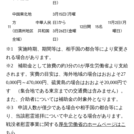
日）
中国東北地
3月15日（月曜
方
中華人民
日）から
11月2日（月
11
12日間
15名
（旧満州地区
共和国
3月26日（金曜
曜日）
全域）
日）
※1 実施時期、期間等は、相手国の都合等により変更さ
れる場合があります。
※2 補助金として旅費の約3分の1が厚生労働省より支給
されます。実費の目安は、海外地域の場合はおおよそ27
0,000円～470,000円、硫黄島の場合はおおよそ20,000円で
す （集合地である東京までの交通費は含みません）。
また、介助者については補助金の対象外となります。
※3 申請人数が僅少である場合や相手国の都合等によ
り、当該慰霊巡拝について中止となる場合があります。
戦没者慰霊事業に関する
厚生労働省のホームページはこ
ちら