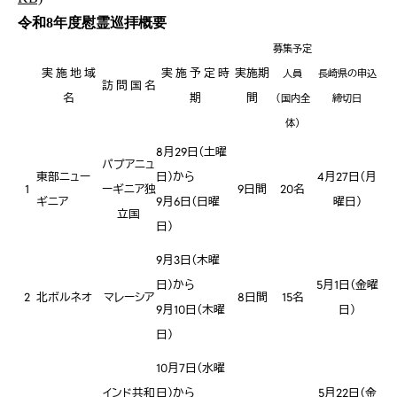
令和8年度慰霊巡拝概要
募集予定
実 施 地 域
実 施 予 定 時
実施期
人員
長崎県の申込
訪 問 国 名
名
期
間
（国内全
締切日
体）
8月29日（土曜
パプアニュ
東部ニュー
日）から
4月27日（月
1
ーギニア独
9日間
20名
ギニア
9月6日（日曜
曜日）
立国
日）
9月3日（木曜
日）から
5月1日（金曜
2
北ボルネオ
マレーシア
8日間
15名
9月10日（木曜
日）
日）
10月7日（水曜
インド共和
日）から
5月22日（金