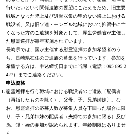
行いたいという関係遺族の要望にこたえるため、旧主要
戦域となった陸上及び遺骨収集の望めない海上における
戦没者、又は旧ソ連・モンゴル地域において抑留中に亡
くなった方のご遺族を対象として、厚生労働省が主催し
た慰霊巡拝が毎年実施されています。
長崎県では、国が主催する慰霊巡拝の参加希望者のう
ち、長崎県在住のご遺族の募集を行っています。参加を
希望する方は、申込締切日までに当課（電話：095-895-2
427）までご連絡ください。
申込資格
慰霊巡拝を行う戦域における戦没者のご遺族〔配偶者
（再婚したものを除く）、父母、子、兄弟姉妹〕。な
お、慰霊巡拝の応募人数が募集人員を下回った場合に限
り、子・兄弟姉妹の配偶者（夫婦での参加に限る）及び
孫、甥・姪の参加が認められます。年齢制限はありませ
ん。