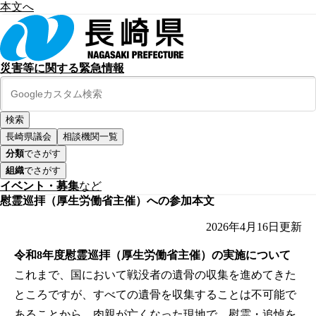
本文へ
災害等に関する緊急情報
長崎県議会
相談機関一覧
分類
でさがす
組織
でさがす
イベント・募集
など
慰霊巡拝（厚生労働省主催）への参加本文
2026年4月16日
更新
令和8年度慰霊巡拝（厚生労働省主催）の実施について
これまで、国において戦没者の遺骨の収集を進めてきた
ところですが、すべての遺骨を収集することは不可能で
あることから、肉親が亡くなった現地で、慰霊・追悼を