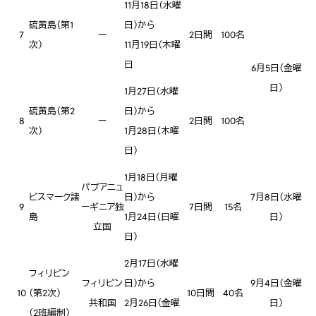
11月18日（水曜
硫黄島（第1
日）から
7
ー
2日間
100名
次）
11月19日（木曜
日
6月5日（金曜
日）
1月27日（水曜
硫黄島（第2
日）から
8
ー
2日間
100名
次）
1月28日（木曜
日）
1月18日（月曜
パプアニュ
ビスマーク諸
日）から
7月8日（水曜
9
ーギニア独
7日間
15名
島
1月24日（日曜
日）
立国
日）
2月17日（水曜
フィリピン
フィリピン
日）から
9月4日（金曜
10
（第2次）
10日間
40名
共和国
2月26日（金曜
日）
（2班編制）