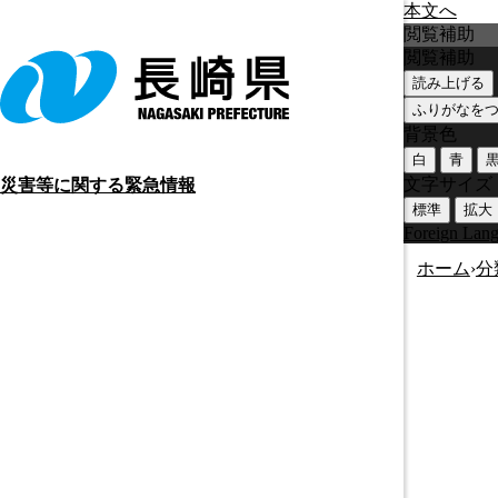
本文へ
閲覧補助
閲覧補助
読み上げる
ふりがなを
背景色
白
青
文字サイズ
災害等に関する緊急情報
標準
拡大
Foreign Lan
ホーム
›
分