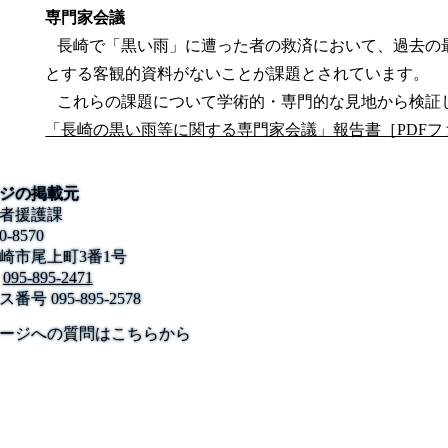
専門家会議
長崎で「黒い雨」に遭った者の救済において、過去の
とする客観的資料がないことが課題とされています。
これらの課題について学術的・専門的な見地から検証
「長崎の黒い雨等に関する専門家会議」報告書［PDFフ
ジの掲載元
者援護課
0-8570
崎市尾上町3番1号
095-895-2471
ス番号
095-895-2578
公式SNS
このサイトについて
県庁案内
アンケート
ージへの質問はこちらから
長崎県庁
〒850-8570 長崎市尾上町3-1
電話 095-824-1111（代表）
法人番号 4000020420000
© 2026 Nagasaki Prefectural. All Rights Reserved.