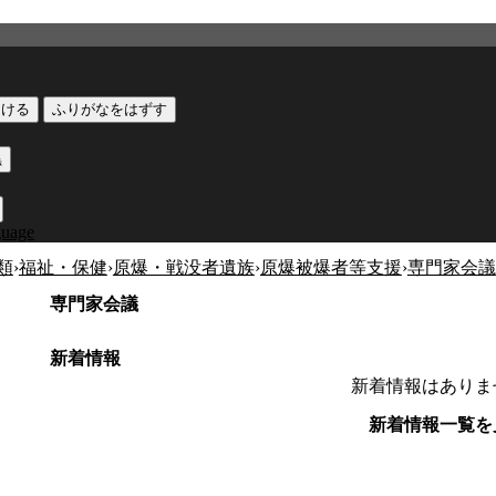
つける
ふりがなをはずす
黒
guage
類
›
福祉・保健
›
原爆・戦没者遺族
›
原爆被爆者等支援
›
専門家会議
専門家会議
新着情報
新着情報はありま
新着情報一覧を