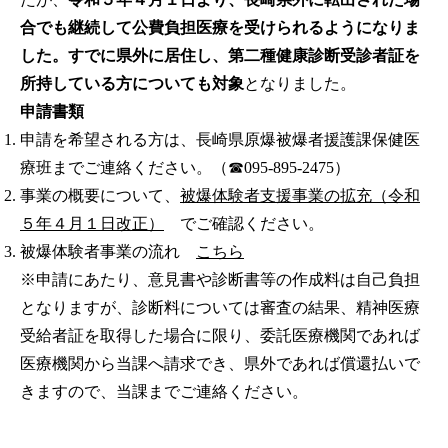
合でも継続して公費負担医療を受けられるようになりま
した。すでに
県外に居住し、第二種健康診断受診者証を
所持している方についても対象
となりました。
申請書類
申請を希望される方は、長崎県原爆被爆者援護課保健医
療班までご連絡ください。（☎095-895-2475）
事業の概要について、
被爆体験者支援事業の拡充（令和
５年４月１日改正）
でご確認ください。
被爆体験者事業の流れ
こちら
※申請にあたり、意見書や診断書等の作成料は自己負担
となりますが、診断料については審査の結果、精神医療
受給者証を取得した場合に限り、委託医療機関であれば
医療機関から当課へ請求でき、県外であれば償還払いで
きますので、当課までご連絡ください。