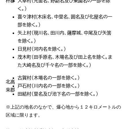
杵郡
大草村（元釜名、野副名及び東園名の一部を除
く。）
喜々津村(木床名、中里名、囲名及び化屋名の一
部を除く。）
矢上村（現川名、田川内、薩摩城、中尾及び矢筈
を除く。）
日見村（河内名を除く。）
茂木町（田手原名、木場名及び田上名を除く。ま
た大崎名及び千々名の一部を除く。）
古賀村（木場名の一部を除く。）
北高
戸石村（川内名の一部を除く。）
来郡
田結村（里名及び池下名の一部を除く。）
※上記の地名のなかで、爆心地から１２キロメートルの
区域に限ります。