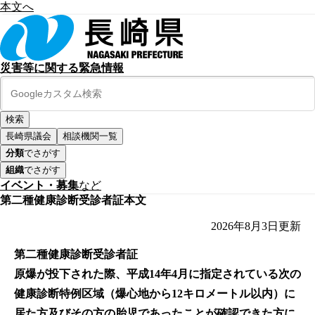
本文へ
災害等に関する緊急情報
長崎県議会
相談機関一覧
分類
でさがす
組織
でさがす
イベント・募集
など
第二種健康診断受診者証本文
2026年8月3日
更新
第二種健康診断受診者証
原爆が投下された際、平成14年4月に指定されている次の
健康診断特例区域（爆心地から12キロメートル以内）に
居た方及びその方の胎児であったことが確認できた方に