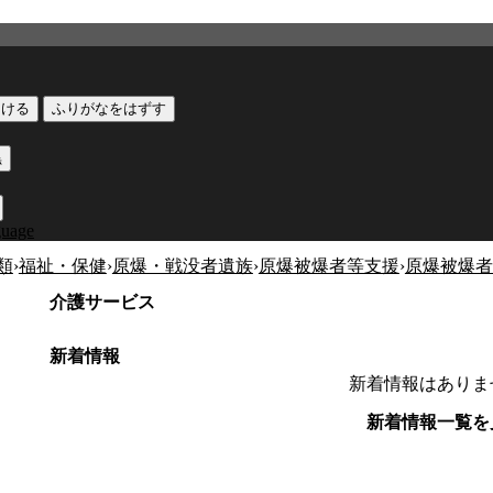
つける
ふりがなをはずす
黒
guage
類
›
福祉・保健
›
原爆・戦没者遺族
›
原爆被爆者等支援
›
原爆被爆者
介護サービス
新着情報
新着情報はありま
新着情報一覧を