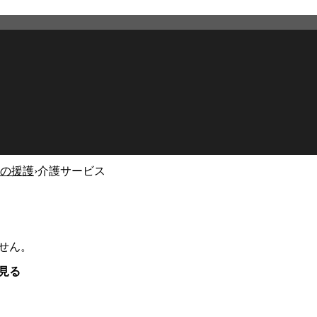
の援護
›
介護サービス
せん。
見る