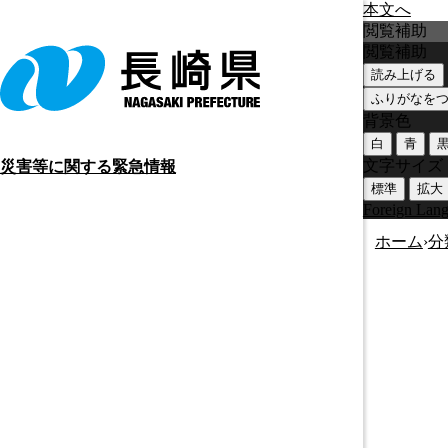
本文へ
閲覧補助
閲覧補助
読み上げる
ふりがなを
背景色
白
青
文字サイズ
災害等に関する緊急情報
標準
拡大
Foreign Lan
ホーム
›
分