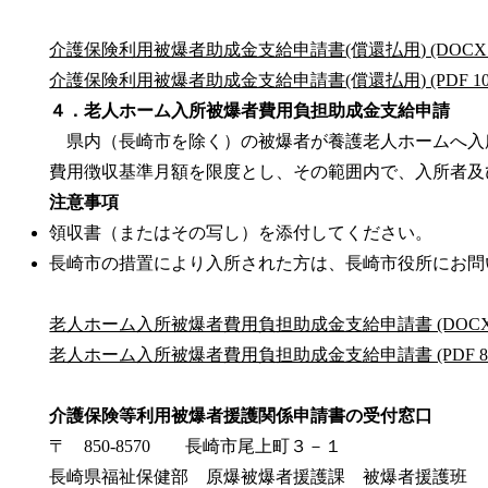
介護保険利用被爆者助成金支給申請書(償還払用) (DOCX 33
介護保険利用被爆者助成金支給申請書(償還払用) (PDF 10
４．老人ホーム入所被爆者費用負担助成金支給申請
県内（長崎市を除く）の被爆者が養護老人ホームへ入
費用徴収基準月額を限度とし、その範囲内で、入所者及
注意事項
領収書（またはその写し）を添付してください。
長崎市の措置により入所された方は、長崎市役所にお問
老人ホーム入所被爆者費用負担助成金支給申請書 (DOCX 2
老人ホーム入所被爆者費用負担助成金支給申請書 (PDF 88.
介護保険等利用被爆者援護関係申請書の受付窓口
〒 850-8570 長崎市尾上町３－１
長崎県福祉保健部 原爆被爆者援護課 被爆者援護班