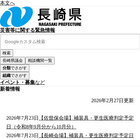
本文へ
災害等に関する緊急情報
長崎県議会
相談機関一覧
分類
でさがす
組織
でさがす
イベント・募集
など
新着情報
2026年2月27日
更新
2026年7月23日
【佐世保会場】補装具・更生医療判定予定
日（令和8年9月分から10月分）
2026年7月23日
【長崎会場】補装具・更生医療判定予定日