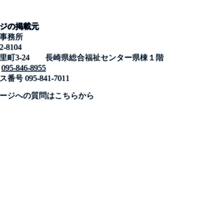
ジの掲載元
事務所
2-8104
里町3-24 長崎県総合福祉センター県棟１階
095-846-8955
ス番号
095-841-7011
公式SNS
このサイトについて
県庁案内
アンケート
ージへの質問はこちらから
長崎県庁
〒850-8570 長崎市尾上町3-1
電話 095-824-1111（代表）
法人番号 4000020420000
© 2026 Nagasaki Prefectural. All Rights Reserved.