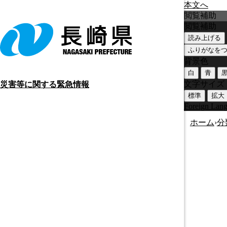
本文へ
閲覧補助
閲覧補助
読み上げる
ふりがなを
背景色
白
青
文字サイズ
災害等に関する緊急情報
標準
拡大
Foreign Lan
ホーム
›
分