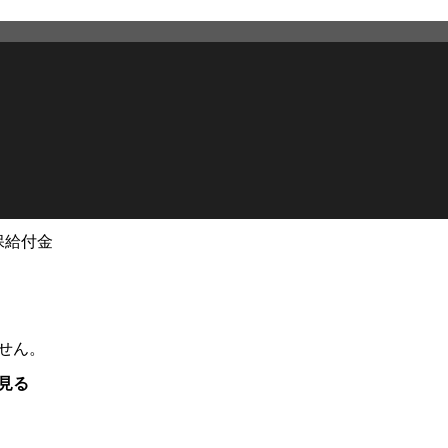
保給付金
せん。
見る