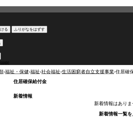
つける
ふりがなをはずす
黒
guage
類
›
福祉・保健
›
福祉
›
社会福祉
›
生活困窮者自立支援事業
›
住居確
住居確保給付金
新着情報
新着情報はありま
新着情報一覧を