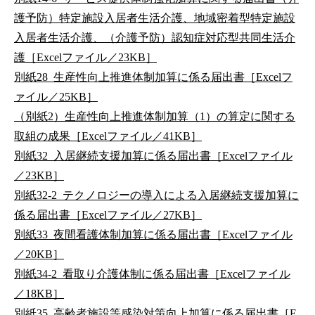
護予防）特定施設入居者生活介護、地域密着型特定施設
入居者生活介護、（介護予防）認知症対応型共同生活介
護［Excelファイル／23KB］
別紙28_生産性向上推進体制加算に係る届出書［Excelフ
ァイル／25KB］
（別紙2）生産性向上推進体制加算（1）の算定に関する
取組の成果［Excelファイル／41KB］
別紙32_入居継続支援加算に係る届出書［Excelファイル
／23KB］
別紙32-2_テクノロジーの導入による入居継続支援加算に
係る届出書［Excelファイル／27KB］
別紙33_夜間看護体制加算に係る届出書［Excelファイル
／20KB］
別紙34-2_看取り介護体制に係る届出書［Excelファイル
／18KB］
別紙35_高齢者施設等感染対策向上加算に係る届出書［E