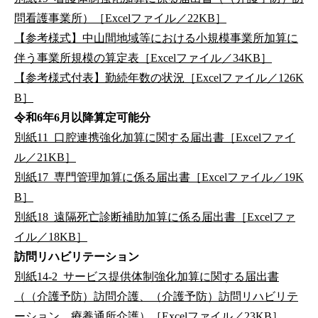
問看護事業所）［Excelファイル／22KB］
【参考様式】中山間地域等における小規模事業所加算に
伴う事業所規模の算定表［Excelファイル／34KB］
【参考様式付表】勤続年数の状況［Excelファイル／126K
B］
令和6年6月以降算定可能分
別紙11_口腔連携強化加算に関する届出書［Excelファイ
ル／21KB］
別紙17_専門管理加算に係る届出書［Excelファイル／19K
B］
別紙18_遠隔死亡診断補助加算に係る届出書［Excelファ
イル／18KB］
訪問リハビリテーション
別紙14-2_サービス提供体制強化加算に関する届出書
（（介護予防）訪問介護、（介護予防）訪問リハビリテ
ーション、療養通所介護）［Excelファイル／23KB］