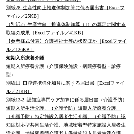
別紙28_生産性向上推進体制加算に係る届出書［Excelフ
ァイル／25KB］
（別紙2）生産性向上推進体制加算（1）の算定に関する
取組の成果［Excelファイル／41KB］
【参考様式付表】介護福祉士等の状況ほか［Excelファイ
ル／126KB］
短期入所療養介護
短期入所療養介護（介護保険施設・病院療養型・診療
型）
別紙11_口腔連携強化加算に関する届出書［Excelファイ
ル／21KB］
別紙12-2_認知症専門ケア加算に係る届出書（介護予防）
短期入所生活介護、（介護予防）短期入所療養介護、
（介護予防）特定施設入居者生活介護、（介護予防）認
知症対応型共同生活介護、地域密着型特定施設入居者生
活介護、地域密着型介護老人保健施設入居者生活介護、