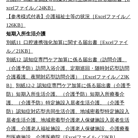
xcelファイル／24KB］
【参考様式付表】介護福祉士等の状況［Excelファイル／
126KB］
短期入所生活介護
別紙11_口腔連携強化加算に関する届出書［Excelファイ
ル／21KB］
別紙12_認知症専門ケア加算に係る届出書（訪問介護、
（介護予防）訪問入浴介護、定期巡回・随時対応型訪問
介護看護、夜間対応型訪問介護）［Excelファイル／23K
B］
別紙12-2_認知症専門ケア加算に係る届出書（介護予
防）短期入所生活介護、（介護予防）短期入所療養介
護、（介護予防）特定施設入居者生活介護、（介護予
防）認知症対応型共同生活介護、地域密着型特定施設入
居者生活介護、地域密着型介護老人保健施設入居者生活
介護、介護老人福祉施設、介護老人保健施設、介護療養
型医療施設、介護医療院［Excelファイル／23KB］