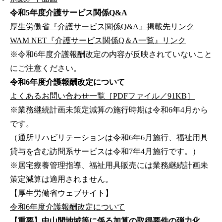
令和5年度介護サービス関係Q&A
厚生労働省『介護サービス関係Q&A』掲載先リンク
WAM NET『介護サービス関係Q＆A一覧』リンク
※令和6年度介護報酬改定の内容が反映されていないこと
にご注意ください。
令和6年度介護報酬改定について
よくあるお問い合わせ一覧［PDFファイル／91KB］
※業務継続計画未策定減算の施行時期は令和6年4月から
です。
（通所リハビリテーションは令和6年6月施行、福祉用具
貸与を含む訪問系サービスは令和7年4月施行です。）
※居宅療養管理指導、福祉用具販売には業務継続計画未
策定減算は適用されません。
【厚生労働省ウェブサイト】
令和6年度介護報酬改定について
【重要】中山間地域等に係る加算の取得要件の弾力化