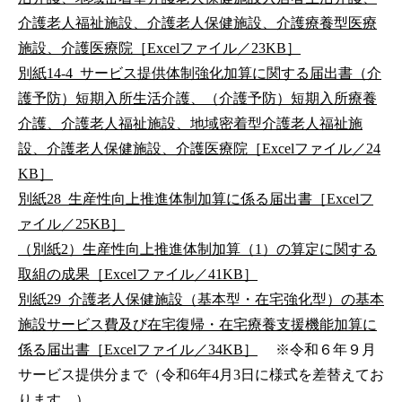
介護老人福祉施設、介護老人保健施設、介護療養型医療
施設、介護医療院［Excelファイル／23KB］
別紙14-4_サービス提供体制強化加算に関する届出書（介
護予防）短期入所生活介護、（介護予防）短期入所療養
介護、介護老人福祉施設、地域密着型介護老人福祉施
設、介護老人保健施設、介護医療院［Excelファイル／24
KB］
別紙28_生産性向上推進体制加算に係る届出書［Excelフ
ァイル／25KB］
（別紙2）生産性向上推進体制加算（1）の算定に関する
取組の成果［Excelファイル／41KB］
別紙29_介護老人保健施設（基本型・在宅強化型）の基本
施設サービス費及び在宅復帰・在宅療養支援機能加算に
係る届出書［Excelファイル／34KB］
※令和６年９月
サービス提供分まで（令和6年4月3日に様式を差替えてお
ります。）