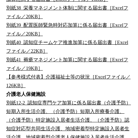
別紙38_栄養マネジメント体制に関する届出書［Excelフ
ァイル／20KB］
別紙39_配置医師緊急時対応加算に係る届出書［Excelフ
ァイル／20KB］
別紙40_認知症チームケア推進加算に係る届出書［Excel
ファイル／22KB］
別紙41_褥瘡マネジメント加算に関する届出書［Excelフ
ァイル／19KB］
【参考様式付表】介護福祉士等の状況［Excelファイル／
126KB］
介護老人保健施設
別紙12-2_認知症専門ケア加算に係る届出書（介護予防）
短期入所生活介護、（介護予防）短期入所療養介護、
（介護予防）特定施設入居者生活介護、（介護予防）認
知症対応型共同生活介護、地域密着型特定施設入居者生
活介護、地域密着型介護老人保健施設入居者生活介護、