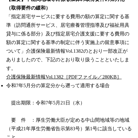
（取得要件の緩和）
「指定居宅サービスに要する費用の額の算定に関する基
準（訪問通所サービス、居宅療養管理指導及び福祉用具
貸与に係る部分）及び指定居宅介護支援に要する費用の
額の算定に関する基準の制定に伴う実施上の留意事項に
ついて」介護保険最新情報Vol.1382のとおり一部改正が
ありましたので、下記のとおり取り扱うことといたしま
す。
介護保険最新情報Vol.1382［PDFファイル／280KB］
令和7年5月分の算定分から遡って適用する場合
提出期限：令和7年5月21日（水）
要 件 ：厚生労働大臣が定める中山間地域等の地域
（平成21年厚生労働省告示第83号）第1号に該当している
こと。