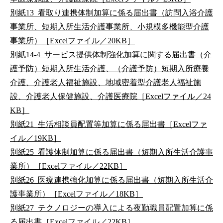
別紙13_看取り連携体制加算に係る届出書（訪問入浴介護
事業所、短期入所生活介護事業所、小規模多機能型介護
事業所）［Excelファイル／20KB］
別紙14-4_サービス提供体制強化加算に関する届出書（介
護予防）短期入所生活介護、（介護予防）短期入所療養
介護、介護老人福祉施設、地域密着型介護老人福祉施
設、介護老人保健施設、介護医療院［Excelファイル／24
KB］
別紙21_生活相談員配置等加算に係る届出書［Excelファ
イル／19KB］
別紙25_看護体制加算に係る届出書（短期入所生活介護事
業所）［Excelファイル／22KB］
別紙26_医療連携強化加算に係る届出書（短期入所生活介
護事業所）［Excelファイル／18KB］
別紙27_テクノロジーの導入による夜勤職員配置加算に係
る届出書［Excelファイル／22KB］