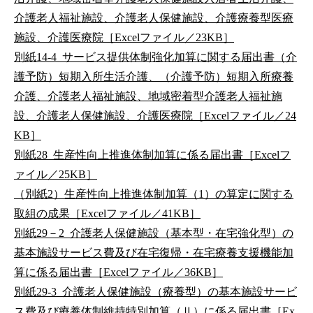
介護老人福祉施設、介護老人保健施設、介護療養型医療
施設、介護医療院［Excelファイル／23KB］
別紙14-4_サービス提供体制強化加算に関する届出書（介
護予防）短期入所生活介護、（介護予防）短期入所療養
介護、介護老人福祉施設、地域密着型介護老人福祉施
設、介護老人保健施設、介護医療院［Excelファイル／24
KB］
別紙28_生産性向上推進体制加算に係る届出書［Excelフ
ァイル／25KB］
（別紙2）生産性向上推進体制加算（1）の算定に関する
取組の成果［Excelファイル／41KB］
別紙29－2_介護老人保健施設（基本型・在宅強化型）の
基本施設サービス費及び在宅復帰・在宅療養支援機能加
算に係る届出書［Excelファイル／36KB］
別紙29-3_介護老人保健施設（療養型）の基本施設サービ
ス費及び療養体制維持特別加算（Ⅱ）に係る届出書［Ex