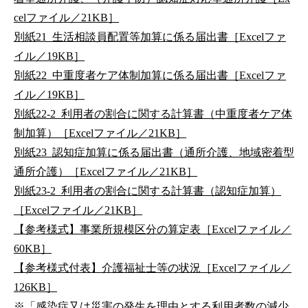
celファイル／21KB］
別紙21_生活相談員配置等加算に係る届出書［Excelファ
イル／19KB］
別紙22_中重度者ケア体制加算に係る届出書［Excelファ
イル／19KB］
別紙22-2_利用者の割合に関する計算書（中重度者ケア体
制加算）［Excelファイル／21KB］
別紙23_認知症加算に係る届出書（通所介護、地域密着型
通所介護）［Excelファイル／21KB］
別紙23-2_利用者の割合に関する計算書（認知症加算）
［Excelファイル／21KB］
【参考様式】事業所規模区分の算定表［Excelファイル／
60KB］
【参考様式付表】介護福祉士等の状況［Excelファイル／
126KB］
※「感染症又は災害の発生を理由とする利用者数の減少