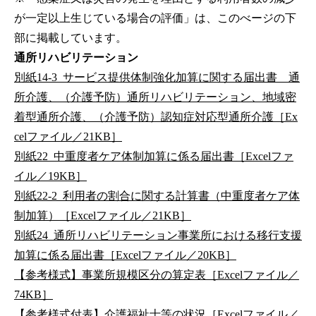
が一定以上生じている場合の評価」は、このべージの下
部に掲載しています。
通所リハビリテーション
別紙14-3_サービス提供体制強化加算に関する届出書 通
所介護、（介護予防）通所リハビリテーション、地域密
着型通所介護、（介護予防）認知症対応型通所介護［Ex
celファイル／21KB］
別紙22_中重度者ケア体制加算に係る届出書［Excelファ
イル／19KB］
別紙22-2_利用者の割合に関する計算書（中重度者ケア体
制加算）［Excelファイル／21KB］
別紙24_通所リハビリテーション事業所における移行支援
加算に係る届出書［Excelファイル／20KB］
【参考様式】事業所規模区分の算定表［Excelファイル／
74KB］
【参考様式付表】介護福祉士等の状況［Excelファイル／