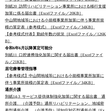
別紙20_訪問リハビリテーション事業所における移行支援
加算に係る届出書［Excelファイル／20KB］
中山間地域等における小規模事業所加算に伴う事業所規
模の算定表（参考様式）［Excelファイル／34KB］
【参考様式付表】勤続年数の状況［Excelファイル／126K
B］
令和6年6月以降算定可能分
別紙11_口腔連携強化加算に関する届出書［Excelファイ
ル／21KB］
居宅療養管理指導
【参考様式】中山間地域等における小規模事業所加算に
伴う事業所規模の算定表［Excelファイル／34KB］
通所介護
別紙14-3_サービス提供体制強化加算に関する届出書 通
所介護、（介護予防）通所リハビリテーション、地域密
着型通所介護、（介護予防）認知症対応型通所介護［Ex