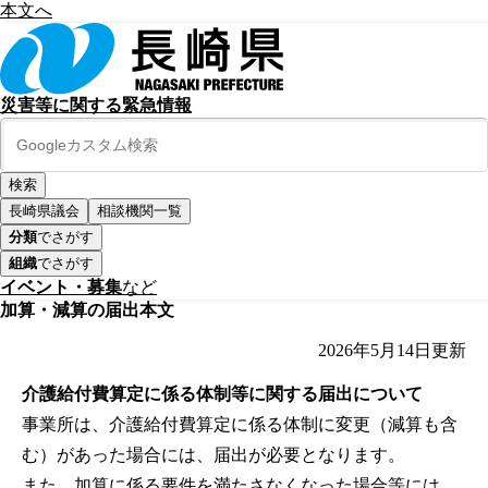
本文へ
災害等に関する緊急情報
長崎県議会
相談機関一覧
分類
でさがす
組織
でさがす
イベント・募集
など
加算・減算の届出本文
2026年5月14日
更新
介護給付費算定に係る体制等に関する届出について
事業所は、介護給付費算定に係る体制に変更（減算も含
む）があった場合には、届出が必要となります。
また、加算に係る要件を満たさなくなった場合等には、