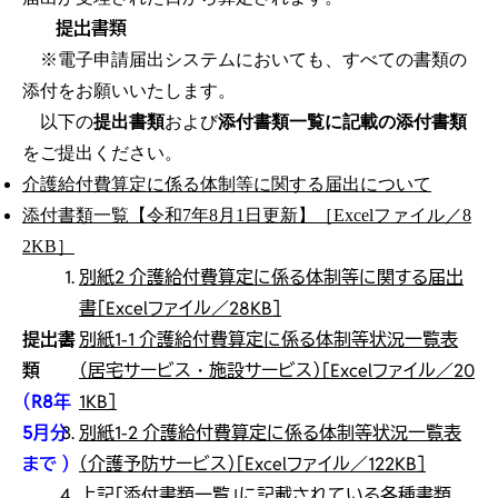
提出書類
※電子申請届出システムにおいても、すべての書類の
添付をお願いいたします。
以下の
提出書類
および
添付書類一覧に記載の添付書類
をご提出ください。
介護給付費算定に係る体制等に関する届出について
添付書類一覧【令和7年8月1日更新】［Excelファイル／8
2KB］
別紙2 介護給付費算定に係る体制等に関する届出
書［Excelファイル／28KB］
提出書
別紙1-1 介護給付費算定に係る体制等状況一覧表
類
（居宅サービス・施設サービス）［Excelファイル／20
（R8年
1KB］
5月分
別紙1-2 介護給付費算定に係る体制等状況一覧表
まで ）
（介護予防サービス）［Excelファイル／122KB］
上記「添付書類一覧」に記載されている各種書類