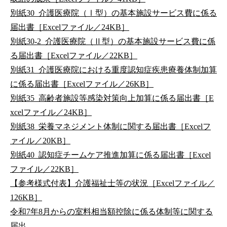
別紙30_介護医療院（Ⅰ型）の基本施設サービス費に係る
届出書［Excelファイル／24KB］
別紙30-2_介護医療院（Ⅱ型）の基本施設サービス費に係
る届出書［Excelファイル／22KB］
別紙31_介護医療院における重度認知症疾患療養体制加算
に係る届出書［Excelファイル／26KB］
別紙35_高齢者施設等感染対策向上加算に係る届出書［E
xcelファイル／24KB］
別紙38_栄養マネジメント体制に関する届出書［Excelフ
ァイル／20KB］
別紙40_認知症チームケア推進加算に係る届出書［Excel
ファイル／22KB］
【参考様式付表】介護福祉士等の状況［Excelファイル／
126KB］
令和7年8月からの室料相当額控除に係る体制等に関する
届出