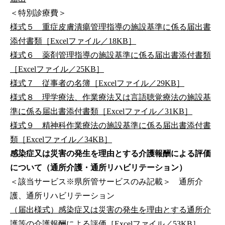
＜特別診療費＞
様式５ 重症皮膚潰瘍管理指導の施設基準に係る届出書
添付書類［Excelファイル／18KB］
様式６ 薬剤管理指導の施設基準に係る届出書添付書類
［Excelファイル／25KB］
様式７ 従事者の名簿［Excelファイル／29KB］
様式８ 理学療法、作業療法又は言語聴覚療法の施設基
準に係る届出書添付書類［Excelファイル／31KB］
様式９ 精神科作業療法の施設基準に係る届出書添付書
類［Excelファイル／34KB］
感染症又は災害の発生を理由とする介護報酬による評価
について（通所介護・通所リハビリテーション）
＜該当サービス※県所管サービスのみ記載＞ 通所介
護、通所リハビリテーション
（届出様式）感染症又は災害の発生を理由とする通所介
護等の介護報酬による評価［Excelファイル／53KB］