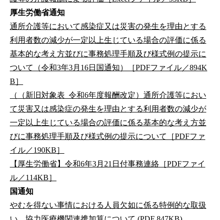
厚生労働省通知
通所介護等において感染症又は災害の発生を理由とする
利用者数の減少が一定以上生じている場合の評価に係る
基本的な考え方並びに事務処理手順及び様式例の提示に
ついて（令和3年3月16日国通知）［PDFファイル／894K
B］
（（新旧対象表_令和6年度報酬改定）通所介護等におい
て災害又は感染症の発生を理由とする利用者数の減少が
一定以上生じている場合の評価に係る基本的な考え方並
びに事務処理手順及び様式例の提示について［PDFファ
イル／190KB］
【厚生労働省】令和6年3月21日付事務連絡［PDFファイ
ル／114KB］
国通知
やむを得ない事情における人員欠如に係る特例的な取扱
い、協力医療機関連携加算について (PDF 847KB)