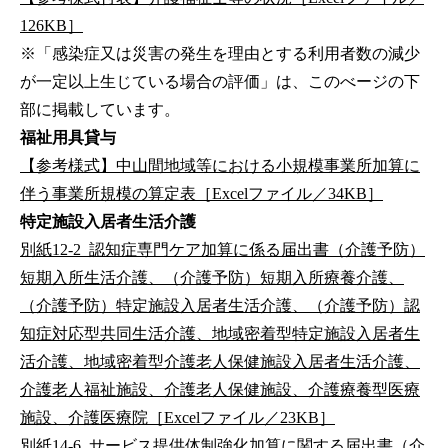
126KB］
※「感染症又は災害の発生を理由とする利用者数の減少
が一定以上生じている場合の評価」は、このべージの下
部に掲載しています。
福祉用具貸与
【参考様式】中山間地域等における小規模事業所加算に
伴う事業所規模の算定表［Excelファイル／34KB］
特定施設入居者生活介護
別紙12-2_認知症専門ケア加算に係る届出書（介護予防）
短期入所生活介護、（介護予防）短期入所療養介護、
（介護予防）特定施設入居者生活介護、（介護予防）認
知症対応型共同生活介護、地域密着型特定施設入居者生
活介護、地域密着型介護老人保健施設入居者生活介護、
介護老人福祉施設、介護老人保健施設、介護療養型医療
施設、介護医療院［Excelファイル／23KB］
別紙14-6_サービス提供体制強化加算に関する届出書（介