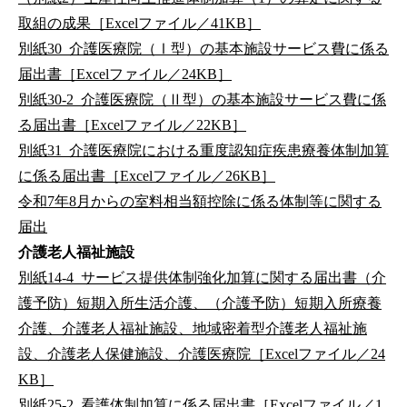
取組の成果［Excelファイル／41KB］
別紙30_介護医療院（Ⅰ型）の基本施設サービス費に係る
届出書［Excelファイル／24KB］
別紙30-2_介護医療院（Ⅱ型）の基本施設サービス費に係
る届出書［Excelファイル／22KB］
別紙31_介護医療院における重度認知症疾患療養体制加算
に係る届出書［Excelファイル／26KB］
令和7年8月からの室料相当額控除に係る体制等に関する
届出
介護老人福祉施設
別紙14-4_サービス提供体制強化加算に関する届出書（介
護予防）短期入所生活介護、（介護予防）短期入所療養
介護、介護老人福祉施設、地域密着型介護老人福祉施
設、介護老人保健施設、介護医療院［Excelファイル／24
KB］
別紙25-2_看護体制加算に係る届出書［Excelファイル／1