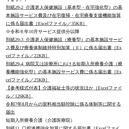
別紙29-2_介護老人保健施設（基本型・在宅強化型）の基
本施設サービス費及び在宅復帰・在宅療養支援機能加算
に係る届出書［Excelファイル／35KB］
※令和６年10月サービス提供分以降
別紙29-3_介護老人保健施設（療養型）の基本施設サービ
ス費及び療養体制維持特別加算（Ⅱ）に係る届出書［Ex
celファイル／22KB］
別紙29-4_病院又は診療所における短期入所療養介護（療
養機能強化型）の基本施設サービス費に係る届出書［Ex
celファイル／25KB］
【参考様式付表】介護福祉士等の状況ほか［Excelファイ
ル／126KB］
令和7年8月からの室料相当額控除に係る体制等に関する
届出
短期入所療養介護（介護医療院）
別紙11_口腔連携強化加算に関する届出書［Excelファイ