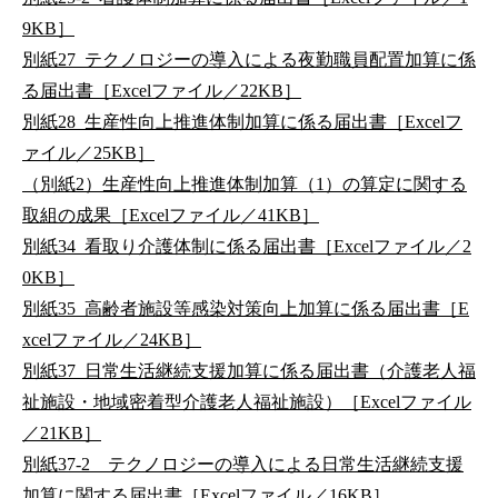
9KB］
別紙27_テクノロジーの導入による夜勤職員配置加算に係
る届出書［Excelファイル／22KB］
別紙28_生産性向上推進体制加算に係る届出書［Excelフ
ァイル／25KB］
（別紙2）生産性向上推進体制加算（1）の算定に関する
取組の成果［Excelファイル／41KB］
別紙34_看取り介護体制に係る届出書［Excelファイル／2
0KB］
別紙35_高齢者施設等感染対策向上加算に係る届出書［E
xcelファイル／24KB］
別紙37_日常生活継続支援加算に係る届出書（介護老人福
祉施設・地域密着型介護老人福祉施設）［Excelファイル
／21KB］
別紙37-2 テクノロジーの導入による日常生活継続支援
加算に関する届出書［Excelファイル／16KB］