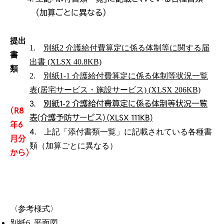
（加算ごとに異なる）
提出
1.
別紙2 介護給付費算定に係る体制等に関する届
書
出書 (XLSX 40.8KB)
類
2.
別紙1-1 介護給付費算定に係る体制等状況一覧
表(居宅サービス・施設サービス) (XLSX 206KB)
3.
別紙1-2 介護給付費算定に係る体制等状況一覧
（R8
表(介護予防サービス) (XLSX 111KB)
年6
4.
上記「添付書類一覧」に記載されている各種書
月分
類（加算ごとに異なる）
から）
〈参考様式〉
別紙6_平面図