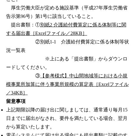
厚生労働大臣が定める施設基準（平成27年厚生労働省
告示第96号）第1号に該当していること。
提出書類：①
別紙2 介護給付費算定に係る体制等に関
する届出書［Excelファイル／28KB］
②別紙1-1 介護給付費算定に係る体制等状
況一覧表
※上にある「提出書類」からダウンロ
ードしてください。
③
【参考様式】中山間地域等における小規
模事業所加算に伴う事業所規模の算定表［Excelファイル
／34KB］
留意事項
上記期限以降の届け出に関しましては、通常通り毎月15
日までに届出がなされ、要件を満たしている場合、翌月
から算定いたします。
電子システムにて届け出る場合にも提出書類に記載のす