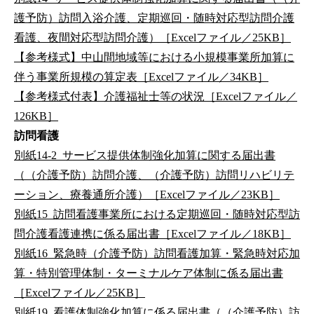
護予防）訪問入浴介護、定期巡回・随時対応型訪問介護
看護、夜間対応型訪問介護）［Excelファイル／25KB］
【参考様式】中山間地域等における小規模事業所加算に
伴う事業所規模の算定表［Excelファイル／34KB］
【参考様式付表】介護福祉士等の状況［Excelファイル／
126KB］
訪問看護
別紙14-2_サービス提供体制強化加算に関する届出書
（（介護予防）訪問介護、（介護予防）訪問リハビリテ
ーション、療養通所介護）［Excelファイル／23KB］
別紙15_訪問看護事業所における定期巡回・随時対応型訪
問介護看護連携に係る届出書［Excelファイル／18KB］
別紙16_緊急時（介護予防）訪問看護加算・緊急時対応加
算・特別管理体制・ターミナルケア体制に係る届出書
［Excelファイル／25KB］
別紙19_看護体制強化加算に係る届出書（（介護予防）訪