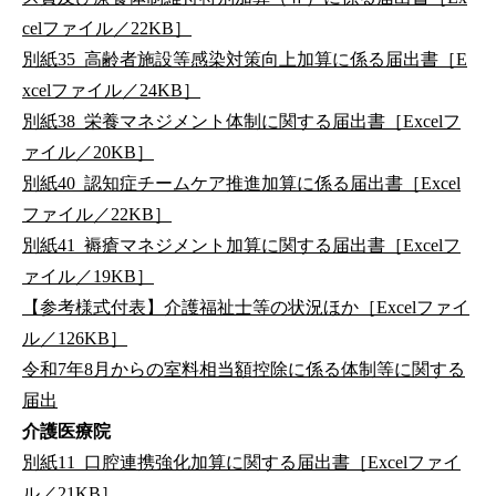
celファイル／22KB］
別紙35_高齢者施設等感染対策向上加算に係る届出書［E
xcelファイル／24KB］
別紙38_栄養マネジメント体制に関する届出書［Excelフ
ァイル／20KB］
別紙40_認知症チームケア推進加算に係る届出書［Excel
ファイル／22KB］
別紙41_褥瘡マネジメント加算に関する届出書［Excelフ
ァイル／19KB］
【参考様式付表】介護福祉士等の状況ほか［Excelファイ
ル／126KB］
令和7年8月からの室料相当額控除に係る体制等に関する
届出
介護医療院
別紙11_口腔連携強化加算に関する届出書［Excelファイ
ル／21KB］