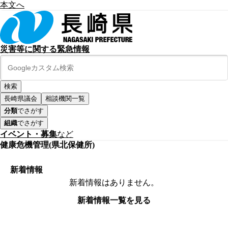
本文へ
災害等に関する緊急情報
長崎県議会
相談機関一覧
分類
でさがす
組織
でさがす
イベント・募集
など
健康危機管理(県北保健所)
新着情報
新着情報はありません。
新着情報一覧を見る